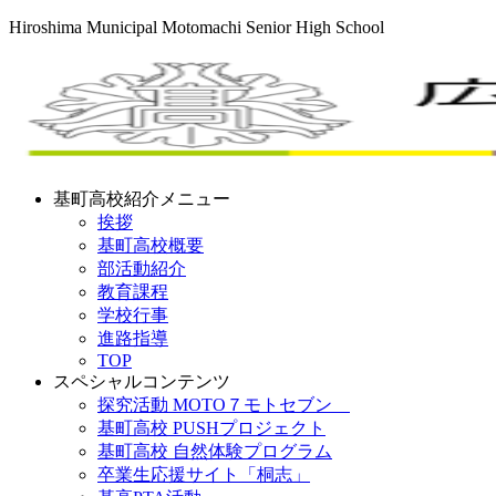
Hiroshima Municipal Motomachi Senior High School
基町高校紹介メニュー
挨拶
基町高校概要
部活動紹介
教育課程
学校行事
進路指導
TOP
スペシャルコンテンツ
探究活動 MOTO７モトセブン
基町高校 PUSHプロジェクト
基町高校 自然体験プログラム
卒業生応援サイト「桐志」