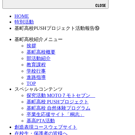
CLOSE
HOME
特別活動
基町高校PUSHプロジェクト活動報告⑲
基町高校紹介メニュー
挨拶
基町高校概要
部活動紹介
教育課程
学校行事
進路指導
TOP
スペシャルコンテンツ
探究活動 MOTO７モトセブン
基町高校 PUSHプロジェクト
基町高校 自然体験プログラム
卒業生応援サイト「桐志」
基高PTA活動
創造表現コースウェブサイト
在校生・保護者の皆様へ