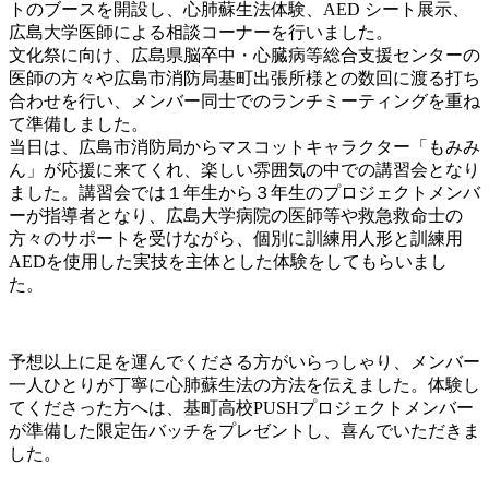
トのブースを開設し、心肺蘇生法体験、AED シート展示、
広島大学医師による相談コーナーを行いました。
文化祭に向け、広島県脳卒中・心臓病等総合支援センターの
医師の方々や広島市消防局基町出張所様との数回に渡る打ち
合わせを行い、メンバー同士でのランチミーティングを重ね
て準備しました。
当日は、広島市消防局からマスコットキャラクター「もみみ
ん」が応援に来てくれ、楽しい雰囲気の中での講習会となり
ました。講習会では１年生から３年生のプロジェクトメンバ
ーが指導者となり、広島大学病院の医師等や救急救命士の
方々のサポートを受けながら、個別に訓練用人形と訓練用
AEDを使用した実技を主体とした体験をしてもらいまし
た。
予想以上に足を運んでくださる方がいらっしゃり、メンバー
一人ひとりが丁寧に心肺蘇生法の方法を伝えました。体験し
てくださった方へは、基町高校PUSHプロジェクトメンバー
が準備した限定缶バッチをプレゼントし、喜んでいただきま
した。