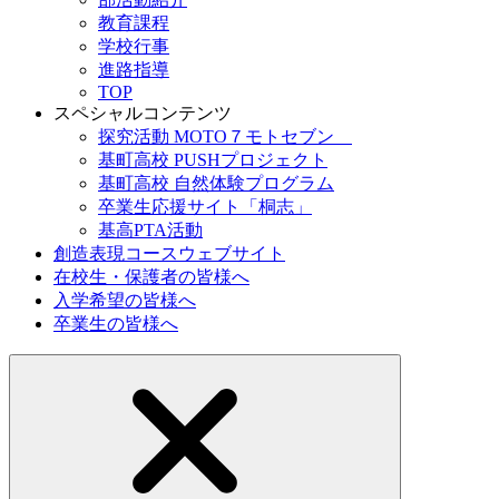
教育課程
学校行事
進路指導
TOP
スペシャルコンテンツ
探究活動 MOTO７モトセブン
基町高校 PUSHプロジェクト
基町高校 自然体験プログラム
卒業生応援サイト「桐志」
基高PTA活動
創造表現コースウェブサイト
在校生・保護者の皆様へ
入学希望の皆様へ
卒業生の皆様へ