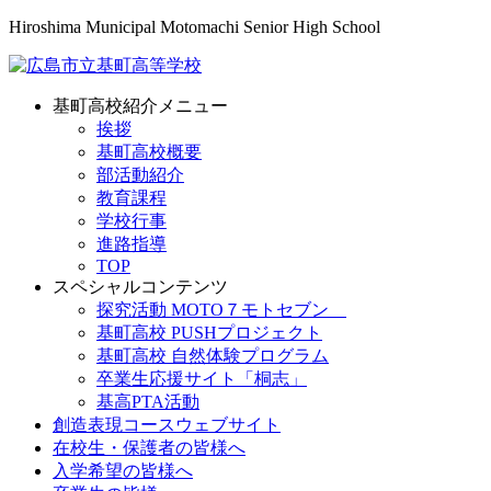
Hiroshima Municipal Motomachi Senior High School
基町高校紹介メニュー
挨拶
基町高校概要
部活動紹介
教育課程
学校行事
進路指導
TOP
スペシャルコンテンツ
探究活動 MOTO７モトセブン
基町高校 PUSHプロジェクト
基町高校 自然体験プログラム
卒業生応援サイト「桐志」
基高PTA活動
創造表現コースウェブサイト
在校生・保護者の皆様へ
入学希望の皆様へ