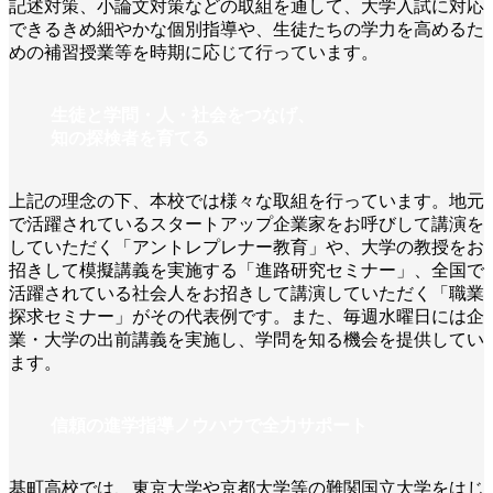
記述対策、小論文対策などの取組を通して、大学入試に対応
できるきめ細やかな個別指導や、生徒たちの学力を高めるた
めの補習授業等を時期に応じて行っています。
生徒と学問・人・社会をつなげ、
知の探検者を育てる
上記の理念の下、本校では様々な取組を行っています。地元
で活躍されているスタートアップ企業家をお呼びして講演を
していただく「アントレプレナー教育」や、大学の教授をお
招きして模擬講義を実施する「進路研究セミナー」、全国で
活躍されている社会人をお招きして講演していただく「職業
探求セミナー」がその代表例です。また、毎週水曜日には企
業・大学の出前講義を実施し、学問を知る機会を提供してい
ます。
信頼の進学指導ノウハウで全力サポート
基町高校では、東京大学や京都大学等の難関国立大学をはじ