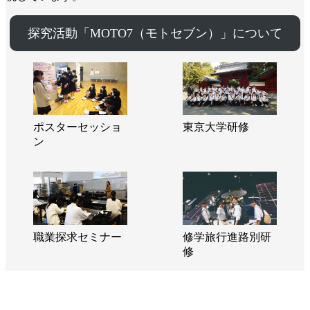
探究活動「MOTO7（モトセブン）」について
ポスターセッショ
東京大学研修
ン
職業探求セミナー
修学旅行進路別研
修
確かな大学合格実績