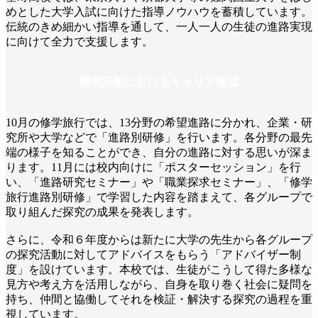
めとした大学入試に向けた指導ノウハウを蓄積しています。
伝統のきめ細かい指導を通して、一人一人の生徒の進路実現
に向けて全力で支援します。
探究活動におけるキャリア形成
10月の修学旅行では、13分野の希望進路に分かれ、企業・研
究所や大学などで「
進路別研修
」を行います。各分野の最先
端の様子を知ることができ、自分の進路に対する思いが深ま
ります。11月には校内向けに「
ポスターセッション」
を行
い、「
進路研究セミナー
」や「
職業探求セミナー
」、「
修学
旅行進路別研修
」で学習した内容を踏まえて、各グループで
取り組んだ探究の成果を発表します。
さらに、令和６年度からは新たに大学の先生から各グループ
の探究活動に対してアドバイスをもらう「
アドバイザー制
度
」を設けています。本校では、生徒がこうして得た多様な
見方や考え方を活用しながら、自身を取り巻く社会に疑問を
持ち、仲間と協働してそれを検証・解決する探究の過程を重
視しています。