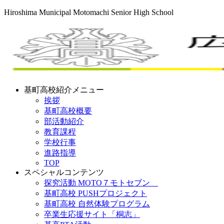
Hiroshima Municipal Motomachi Senior High School
基町高校紹介メニュー
挨拶
基町高校概要
部活動紹介
教育課程
学校行事
進路指導
TOP
スペシャルコンテンツ
探究活動 MOTO７モトセブン
基町高校 PUSHプロジェクト
基町高校 自然体験プログラム
卒業生応援サイト「桐志」