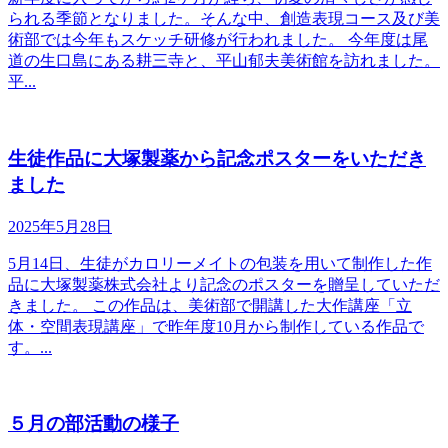
られる季節となりました。そんな中、創造表現コース及び美
術部では今年もスケッチ研修が行われました。 今年度は尾
道の生口島にある耕三寺と、平山郁夫美術館を訪れました。
平...
生徒作品に大塚製薬から記念ポスターをいただき
ました
2025年5月28日
5月14日、生徒がカロリーメイトの包装を用いて制作した作
品に大塚製薬株式会社より記念のポスターを贈呈していただ
きました。 この作品は、美術部で開講した大作講座「立
体・空間表現講座」で昨年度10月から制作している作品で
す。...
５月の部活動の様子