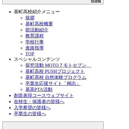
CLOSE
基町高校紹介メニュー
挨拶
基町高校概要
部活動紹介
教育課程
学校行事
進路指導
TOP
スペシャルコンテンツ
探究活動 MOTO７モトセブン
基町高校 PUSHプロジェクト
基町高校 自然体験プログラム
卒業生応援サイト「桐志」
基高PTA活動
創造表現コースウェブサイト
在校生・保護者の皆様へ
入学希望の皆様へ
卒業生の皆様へ