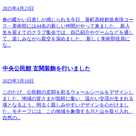
2025年4月23日
春の暖かい日差しが感じられる今日、基町高校創造表現コー
ス・美術部には44名の新しい仲間がやって来ました。 新入
生を迎えてのクラブ集会では、自己紹介やゲームなどを通し
て、楽しみながら親交を深めました。 新しく美術部役員に
な...
中央公民館 玄関装飾を行いました
2025年3月10日
このたび、公民館の玄関を彩るウォールシールをデザインし
ました。地域の皆さまが気軽に集い、温かい交流が生まれる
場となるよう、明るく親しみやすいデザインを心がけまし
た。モチーフには、この地域を象徴する川と山を取り入れ、
自然の...