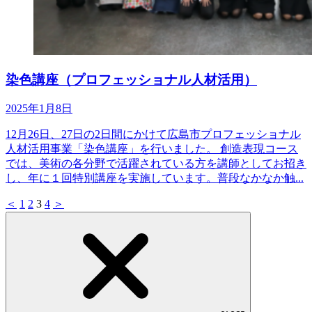
染色講座（プロフェッショナル人材活用）
2025年1月8日
12月26日、27日の2日間にかけて広島市プロフェッショナル
人材活用事業「染色講座」を行いました。 創造表現コース
では、美術の各分野で活躍されている方を講師としてお招き
し、年に１回特別講座を実施しています。普段なかなか触...
＜
1
2
3
4
＞