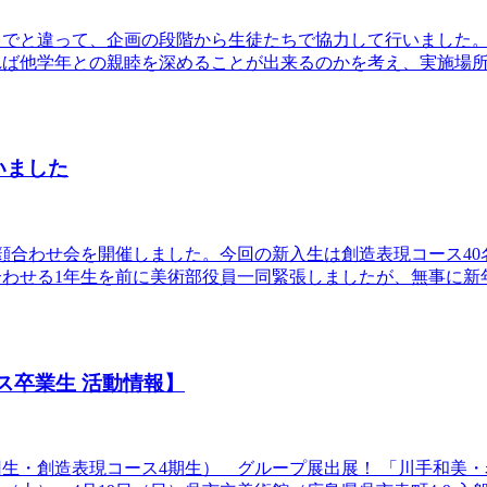
までと違って、企画の段階から生徒たちで協力して行いました
れば他学年との親睦を深めることが出来るのかを考え、実施場
いました
初顔合わせ会を開催しました。今回の新入生は創造表現コース40
合わせる1年生を前に美術部役員一同緊張しましたが、無事に新
ース卒業生 活動情報】
回生・創造表現コース4期生） グループ展出展！ 「川手和美