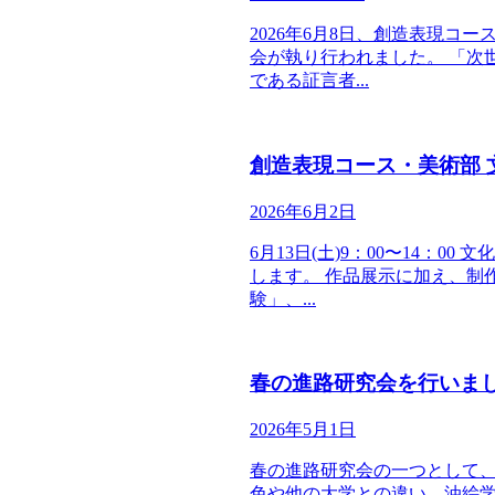
2026年6月8日、創造表現コ
会が執り行われました。 「次
である証言者...
創造表現コース・美術部 
2026年6月2日
6月13日(土)9：00〜14
します。 作品展示に加え、制
験」、...
春の進路研究会を行いま
2026年5月1日
春の進路研究会の一つとして
色や他の大学との違い、油絵