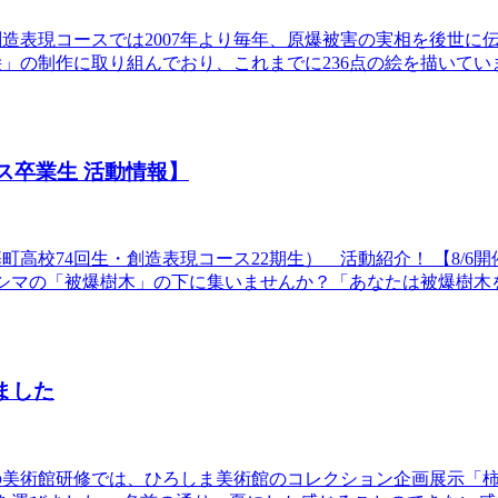
造表現コースでは2007年より毎年、原爆被害の実相を後世に
」の制作に取り組んでおり、これまでに236点の絵を描いてい
ース卒業生 活動情報】
高校74回生・創造表現コース22期生） 活動紹介！ 【8/6開
。ヒロシマの「被爆樹木」の下に集いませんか？「あなたは被爆樹
ました
の美術館研修では、ひろしま美術館のコレクション企画展示「