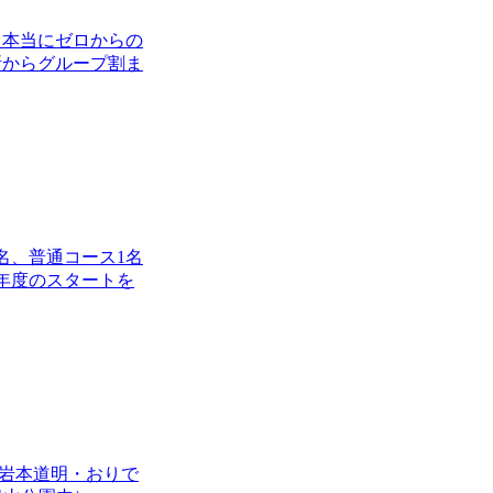
。本当にゼロからの
所からグループ割ま
名、普通コース1名
年度のスタートを
・岩本道明・おりで