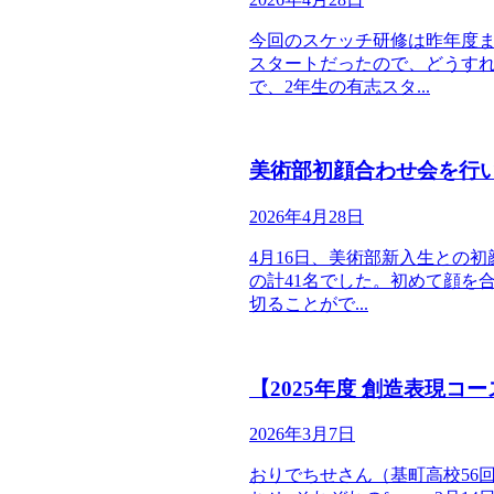
今回のスケッチ研修は昨年度
スタートだったので、どうす
で、2年生の有志スタ...
美術部初顔合わせ会を行
2026年4月28日
4月16日、美術部新入生との
の計41名でした。初めて顔を
切ることがで...
【2025年度 創造表現コ
2026年3月7日
おりでちせさん（基町高校56