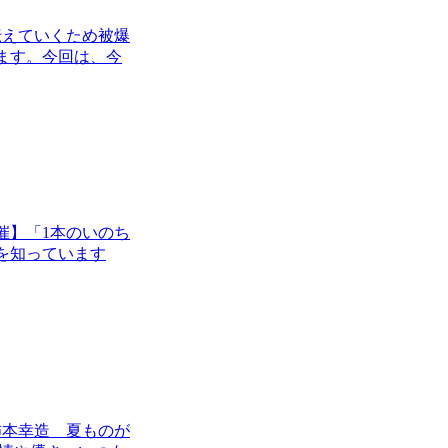
伝えていくため被爆
ます。今回は、今
催】「1本のいのち
木を知っています
柿本幸造 夏ものが