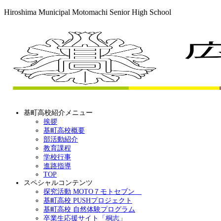
Hiroshima Municipal Motomachi Senior High School
基町高校紹介メニュー
挨拶
基町高校概要
部活動紹介
教育課程
学校行事
進路指導
TOP
スペシャルコンテンツ
探究活動 MOTO７モトセブン
基町高校 PUSHプロジェクト
基町高校 自然体験プログラム
卒業生応援サイト「桐志」