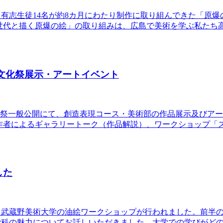
ース有志生徒14名が約8カ月にわたり制作に取り組んできた「原
世代と描く原爆の絵」の取り組みは、広島で美術を学ぶ私たち
文化祭展示・アートイベント
：00 文化祭一般公開にて、創造表現コース・美術部の作品展示及び
作者によるギャラリートーク（作品解説）、ワークショップ「
した
、武蔵野美術大学の油絵ワークショップが行われました。前半
学科の魅力についてお話しいただきました。大学での学びがど