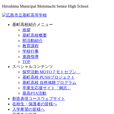
Hiroshima Municipal Motomachi Senior High School
基町高校紹介メニュー
挨拶
基町高校概要
部活動紹介
教育課程
学校行事
進路指導
TOP
スペシャルコンテンツ
探究活動 MOTO７モトセブン
基町高校 PUSHプロジェクト
基町高校 自然体験プログラム
卒業生応援サイト「桐志」
基高PTA活動
創造表現コースウェブサイト
在校生・保護者の皆様へ
入学希望の皆様へ