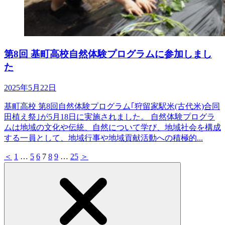
第8回 基町高校自然体験プログラムに参加しまし
た
2025年5月22日
基町高校 第8回自然体験プログラム｢狩留家駅米(古代米)合同
田植え祭｣が5月18日に実施されました。 自然体験プログラ
ムは地域の文化や伝統、自然について学び、地域社会を構成
する一員として、地域行事や地域貢献活動への積極的...
＜
1
…
5
6
7
8
9
…
25
＞