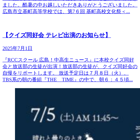
ました。酷暑の中お越しいただきありがとうございました。
広島市立基町高等学校では、第7６回 基町高校文化祭＜...
【クイズ同好会 テレビ出演のお知らせ】
2025年7月1日
『RCCスクール 広島！中高生ニュース』に本校クイズ同好
会と放送部の生徒が出演！放送部の生徒が、クイズ同好会の
自慢をリポートします。 放送予定日は７月８日（火）、
TBS系の朝の番組『THE TIME』の中で、朝６：４５頃...