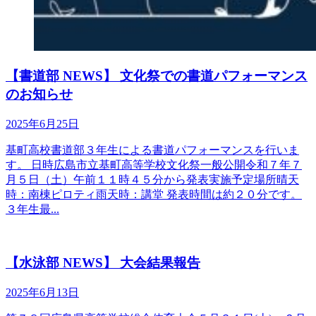
【書道部 NEWS】 文化祭での書道パフォーマンス
のお知らせ
2025年6月25日
基町高校書道部３年生による書道パフォーマンスを行いま
す。 日時広島市立基町高等学校文化祭一般公開令和７年７
月５日（土）午前１１時４５分から発表実施予定場所晴天
時：南棟ピロティ雨天時：講堂 発表時間は約２０分です。
３年生最...
【水泳部 NEWS】 大会結果報告
2025年6月13日