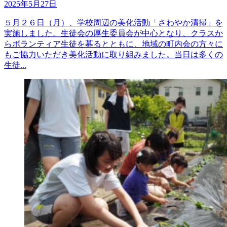
2025年5月27日
５月２６日（月）、学校周辺の美化活動「さわやか清掃」を
実施しました。生徒会の厚生委員会が中心となり、クラスか
らボランティア生徒を募るとともに、地域の町内会の方々に
もご協力いただき美化活動に取り組みました。当日は多くの
生徒...