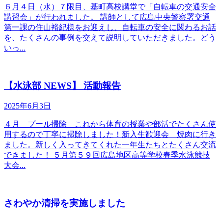
６月４日（水）７限目、基町高校講堂で「自転車の交通安全
講習会」が行われました。 講師として広島中央警察署交通
第一課の住山裕紀様をお迎えし、自転車の安全に関わるお話
を、たくさんの事例を交えて説明していただきました。どう
いっ...
【水泳部 NEWS】 活動報告
2025年6月3日
４月 プール掃除 これから体育の授業や部活でたくさん使
用するので丁寧に掃除しました！新入生歓迎会 焼肉に行き
ました。新しく入ってきてくれた一年生たちとたくさん交流
できました！ ５月第５９回広島地区高等学校春季水泳競技
大会...
さわやか清掃を実施しました