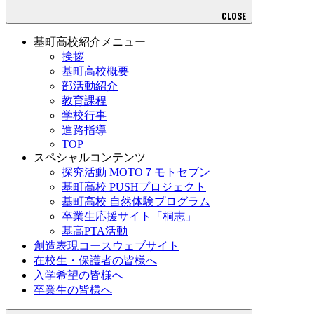
CLOSE
基町高校紹介メニュー
挨拶
基町高校概要
部活動紹介
教育課程
学校行事
進路指導
TOP
スペシャルコンテンツ
探究活動 MOTO７モトセブン
基町高校 PUSHプロジェクト
基町高校 自然体験プログラム
卒業生応援サイト「桐志」
基高PTA活動
創造表現コースウェブサイト
在校生・保護者の皆様へ
入学希望の皆様へ
卒業生の皆様へ