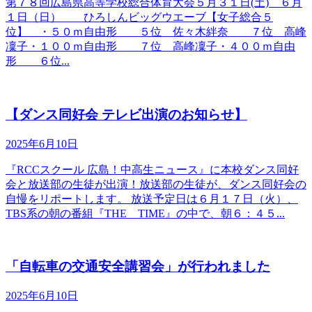
第７８回広島県高等学校総合体育大会５月３１日(土) ６月
１日（日） ひろしんビッグウエーブ【女子総合５
位】 ・５０ｍ自由形 ５位 佐々木絆奈 ７位 高峰
凜子・１００ｍ自由形 ７位 高峰凜子・４００ｍ自由
形 ６位...
【ダンス同好会 テレビ出演のお知らせ】
2025年6月10日
『RCCスクール 広島！中高生ニュース』に本校ダンス同好
会と放送部の生徒が出演！放送部の生徒が、ダンス同好会の
自慢をリポートします。 放送予定日は６月１７日（火）、
TBS系の朝の番組『THE TIME』の中で、朝６：４５...
「自転車の交通安全講習会」が行われました
2025年6月10日