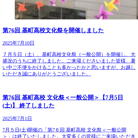
第76回 基町高校文化祭を開催しました
2025年7月10日
７月５日（土）、基町高校文化祭（一般公開）を開催し、大
盛況のうちに終了しました。ご来場くださいました皆様、暑
い中ご不便をかけることも多かったかと思いますが、お越し
いただき誠にありがとうございました。
第76回 基町高校 文化祭＜一般公開＞【7月5日
(土)】 終了しました
2025年7月1日
7月５日(土)開催の「第7６回 基町高校 文化祭＜一般公開
＞」は終了いたしました。大変多くの皆様にご来場いただき