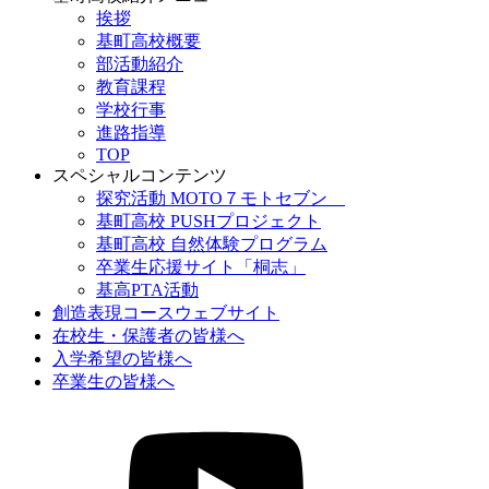
挨拶
基町高校概要
部活動紹介
教育課程
学校行事
進路指導
TOP
スペシャルコンテンツ
探究活動 MOTO７モトセブン
基町高校 PUSHプロジェクト
基町高校 自然体験プログラム
卒業生応援サイト「桐志」
基高PTA活動
創造表現コースウェブサイト
在校生・保護者の皆様へ
入学希望の皆様へ
卒業生の皆様へ