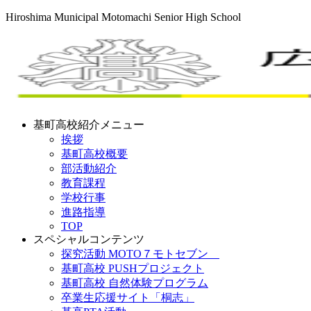
Hiroshima Municipal Motomachi Senior High School
基町高校紹介メニュー
挨拶
基町高校概要
部活動紹介
教育課程
学校行事
進路指導
TOP
スペシャルコンテンツ
探究活動 MOTO７モトセブン
基町高校 PUSHプロジェクト
基町高校 自然体験プログラム
卒業生応援サイト「桐志」