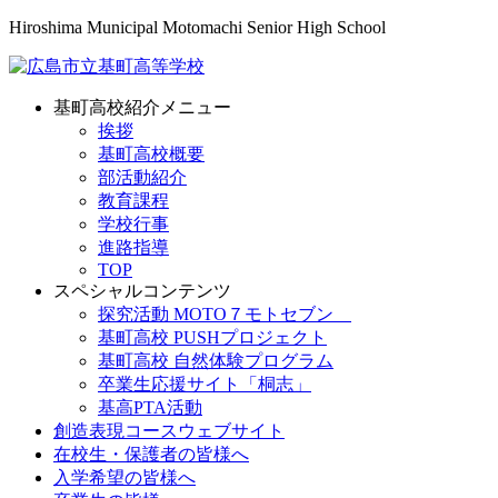
Hiroshima Municipal Motomachi Senior High School
基町高校紹介メニュー
挨拶
基町高校概要
部活動紹介
教育課程
学校行事
進路指導
TOP
スペシャルコンテンツ
探究活動 MOTO７モトセブン
基町高校 PUSHプロジェクト
基町高校 自然体験プログラム
卒業生応援サイト「桐志」
基高PTA活動
創造表現コースウェブサイト
在校生・保護者の皆様へ
入学希望の皆様へ