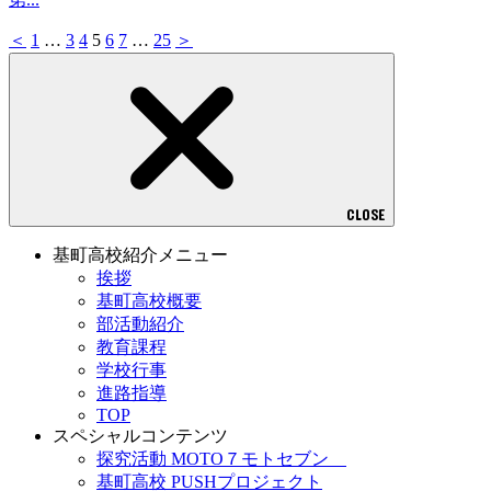
＜
1
…
3
4
5
6
7
…
25
＞
CLOSE
基町高校紹介メニュー
挨拶
基町高校概要
部活動紹介
教育課程
学校行事
進路指導
TOP
スペシャルコンテンツ
探究活動 MOTO７モトセブン
基町高校 PUSHプロジェクト