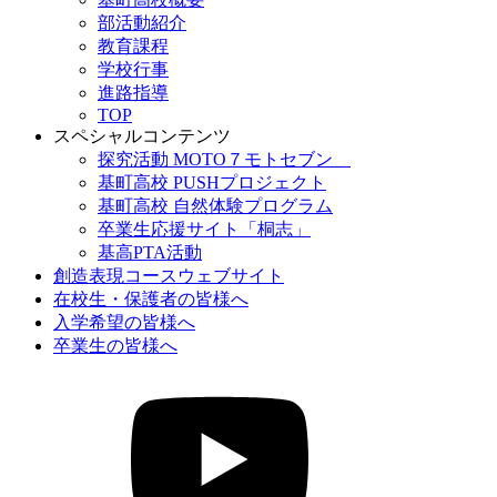
部活動紹介
教育課程
学校行事
進路指導
TOP
スペシャルコンテンツ
探究活動 MOTO７モトセブン
基町高校 PUSHプロジェクト
基町高校 自然体験プログラム
卒業生応援サイト「桐志」
基高PTA活動
創造表現コースウェブサイト
在校生・保護者の皆様へ
入学希望の皆様へ
卒業生の皆様へ