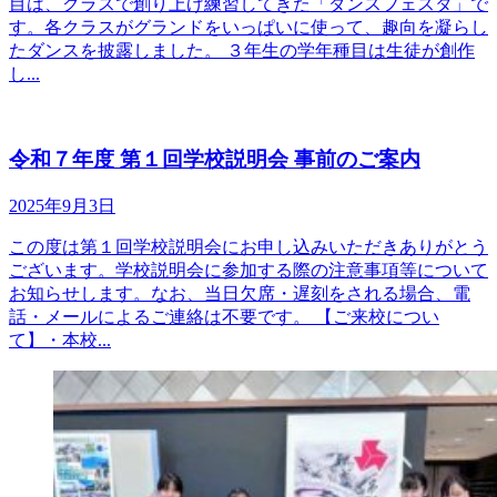
目は、クラスで創り上げ練習してきた「ダンスフェスタ」で
す。各クラスがグランドをいっぱいに使って、趣向を凝らし
たダンスを披露しました。 ３年生の学年種目は生徒が創作
し...
令和７年度 第１回学校説明会 事前のご案内
2025年9月3日
この度は第１回学校説明会にお申し込みいただきありがとう
ございます。学校説明会に参加する際の注意事項等について
お知らせします。なお、当日欠席・遅刻をされる場合、電
話・メールによるご連絡は不要です。 【ご来校につい
て】・本校...