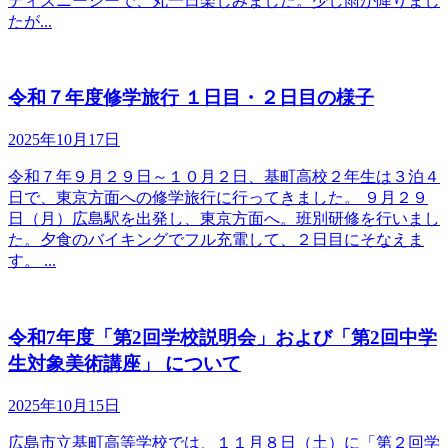
ディズニーシーで、丸一日楽しみました。少し雨が降りまし
たが...
令和７年度修学旅行 １日目・２日目の様子
2025年10月17日
令和７年９月２９日～１０月２日、基町高校２年生は３泊４
日で、東京方面への修学旅行に行ってきました。 ９月２９
日（月）広島駅を出発し、東京方面へ。班別研修を行いまし
た。夕食のバイキングでフル充電して、２日目にそなえま
す。 ...
令和7年度「第2回学校説明会」および「第2回中学
生対象美術講座」 について
2025年10月15日
広島市立基町高等学校では、１１月８日（土）に「第２回学