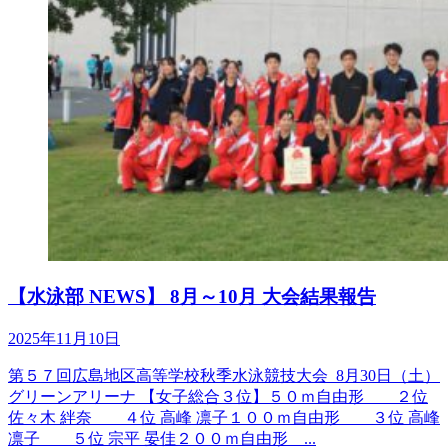
【水泳部 NEWS】 8月～10月 大会結果報告
2025年11月10日
第５７回広島地区高等学校秋季水泳競技大会 8月30日（土）
グリーンアリーナ 【女子総合３位】５０ｍ自由形 ２位
佐々木 絆奈 ４位 高峰 凛子１００ｍ自由形 ３位 高峰
凛子 ５位 宗平 晏佳２００ｍ自由形 ...