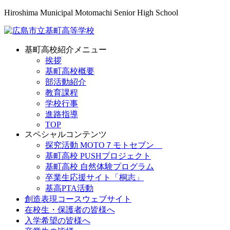
Hiroshima Municipal Motomachi Senior High School
基町高校紹介メニュー
挨拶
基町高校概要
部活動紹介
教育課程
学校行事
進路指導
TOP
スペシャルコンテンツ
探究活動 MOTO７モトセブン
基町高校 PUSHプロジェクト
基町高校 自然体験プログラム
卒業生応援サイト「桐志」
基高PTA活動
創造表現コースウェブサイト
在校生・保護者の皆様へ
入学希望の皆様へ