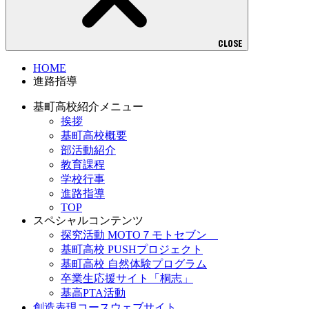
CLOSE
HOME
進路指導
基町高校紹介メニュー
挨拶
基町高校概要
部活動紹介
教育課程
学校行事
進路指導
TOP
スペシャルコンテンツ
探究活動 MOTO７モトセブン
基町高校 PUSHプロジェクト
基町高校 自然体験プログラム
卒業生応援サイト「桐志」
基高PTA活動
創造表現コースウェブサイト