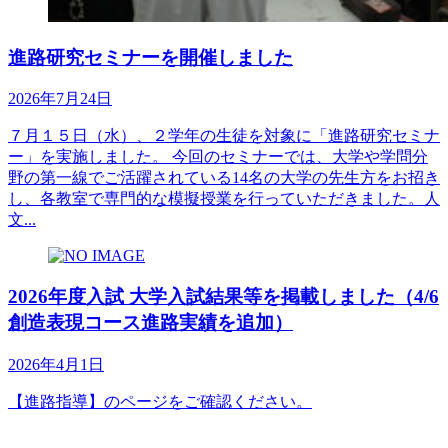
進路研究セミナーを開催しました
2026年7月24日
７月１５日（水）、２学年の生徒を対象に「進路研究セミナ
ー」を実施しました。 今回のセミナーでは、大学や学問分
野の第一線でご活躍されている14名の大学の先生方をお招き
し、各教室で専門的な模擬授業を行っていただきました。人
文...
2026年度入試 大学入試結果等を掲載しました（4/6
創造表現コース進路実績を追加）
2026年4月1日
【進路指導】のページをご確認ください。