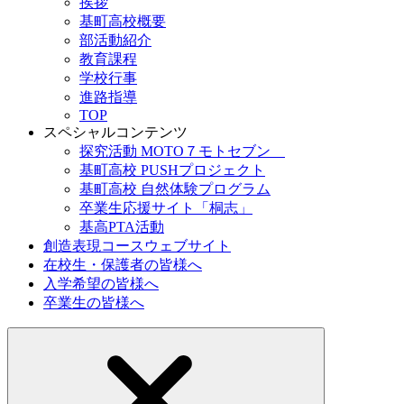
挨拶
基町高校概要
部活動紹介
教育課程
学校行事
進路指導
TOP
スペシャルコンテンツ
探究活動 MOTO７モトセブン
基町高校 PUSHプロジェクト
基町高校 自然体験プログラム
卒業生応援サイト「桐志」
基高PTA活動
創造表現コースウェブサイト
在校生・保護者の皆様へ
入学希望の皆様へ
卒業生の皆様へ