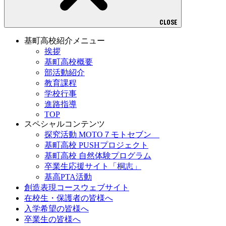
CLOSE
基町高校紹介メニュー
挨拶
基町高校概要
部活動紹介
教育課程
学校行事
進路指導
TOP
スペシャルコンテンツ
探究活動 MOTO７モトセブン
基町高校 PUSHプロジェクト
基町高校 自然体験プログラム
卒業生応援サイト「桐志」
基高PTA活動
創造表現コースウェブサイト
在校生・保護者の皆様へ
入学希望の皆様へ
卒業生の皆様へ