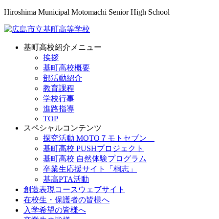
Hiroshima Municipal Motomachi Senior High School
基町高校紹介メニュー
挨拶
基町高校概要
部活動紹介
教育課程
学校行事
進路指導
TOP
スペシャルコンテンツ
探究活動 MOTO７モトセブン
基町高校 PUSHプロジェクト
基町高校 自然体験プログラム
卒業生応援サイト「桐志」
基高PTA活動
創造表現コースウェブサイト
在校生・保護者の皆様へ
入学希望の皆様へ