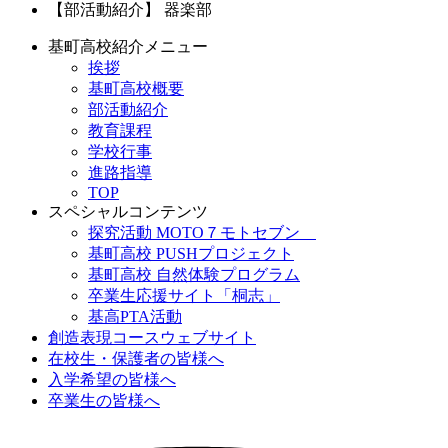
【部活動紹介】 器楽部
基町高校紹介メニュー
挨拶
基町高校概要
部活動紹介
教育課程
学校行事
進路指導
TOP
スペシャルコンテンツ
探究活動 MOTO７モトセブン
基町高校 PUSHプロジェクト
基町高校 自然体験プログラム
卒業生応援サイト「桐志」
基高PTA活動
創造表現コースウェブサイト
在校生・保護者の皆様へ
入学希望の皆様へ
卒業生の皆様へ