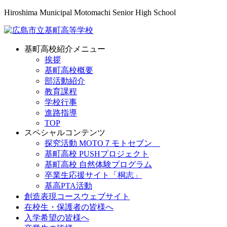
Hiroshima Municipal Motomachi Senior High School
基町高校紹介メニュー
挨拶
基町高校概要
部活動紹介
教育課程
学校行事
進路指導
TOP
スペシャルコンテンツ
探究活動 MOTO７モトセブン
基町高校 PUSHプロジェクト
基町高校 自然体験プログラム
卒業生応援サイト「桐志」
基高PTA活動
創造表現コースウェブサイト
在校生・保護者の皆様へ
入学希望の皆様へ