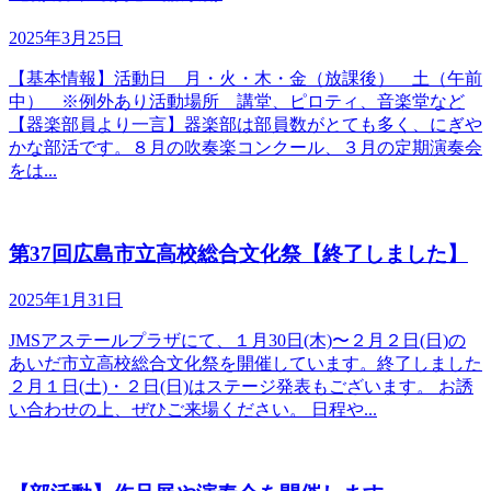
2025年3月25日
【基本情報】活動日 月・火・木・金（放課後） 土（午前
中） ※例外あり活動場所 講堂、ピロティ、音楽堂など
【器楽部員より一言】器楽部は部員数がとても多く、にぎや
かな部活です。８月の吹奏楽コンクール、３月の定期演奏会
をは...
第37回広島市立高校総合文化祭【終了しました】
2025年1月31日
JMSアステールプラザにて、１月30日(木)〜２月２日(日)の
あいだ市立高校総合文化祭を開催しています。終了しました
２月１日(土)・２日(日)はステージ発表もございます。 お誘
い合わせの上、ぜひご来場ください。 日程や...