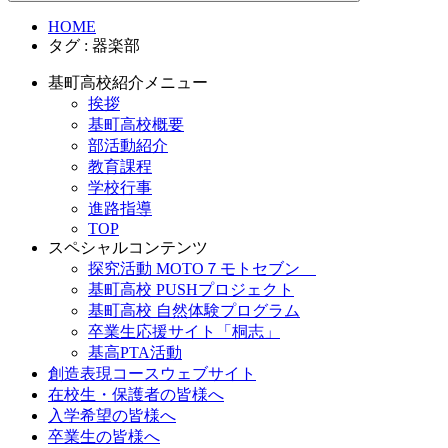
HOME
タグ : 器楽部
基町高校紹介メニュー
挨拶
基町高校概要
部活動紹介
教育課程
学校行事
進路指導
TOP
スペシャルコンテンツ
探究活動 MOTO７モトセブン
基町高校 PUSHプロジェクト
基町高校 自然体験プログラム
卒業生応援サイト「桐志」
基高PTA活動
創造表現コースウェブサイト
在校生・保護者の皆様へ
入学希望の皆様へ
卒業生の皆様へ