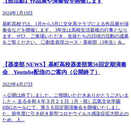
【部活動】作品展や演奏会を開催します
2024年1月19日
基町高校では、1月から3月に文化系クラブによる作品展や演
奏会などを開催します。 3年生は高校生活最後の行事となり
ます。ぜひ、ご来場いただき、生徒たちの日頃の活動の成果
をご覧ください。 ◯創造表現コース・美術部（3年生）&...
【器楽部 NEWS】基町高校器楽部第56回定期演奏
会 Youtube配信のご案内（公開終了）
2022年4月27日
＜公開は終了しました。ご視聴いただきありがとうございま
した＞ 去る令和４年３月２１日（月・祝）広島文化学園
HBGホールにて、第５６回定期演奏会を開催いたしまし
た。前年度に引き続き新型コロナウイルス感染症拡大防止の
ため、入...