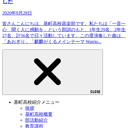
した
2020年9月28日
皆さんこんにちは、基町高校器楽部です。私たちは「一音一
心 聞く人に感動を」という部訓のもと、1年生29名、2年生
27名、計56名で日々活動しています。この度演奏した曲は、
「あおぎり」「麒麟がくるメインテーマ Warrio...
CLOSE
基町高校紹介メニュー
挨拶
基町高校概要
部活動紹介
教育課程