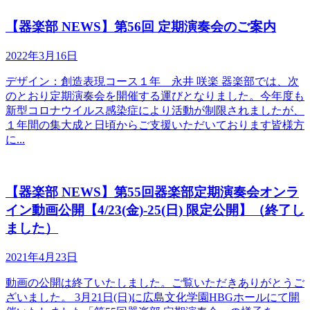
【器楽部 NEWS】第56回 定期演奏会のご案内
2022年3月16日
デザイン：創造表現コース１年 永井 咲楽 器楽部では、次
のとおり定期演奏会を開催する運びとなりました。今年度も
新型コロナウイルス感染症により活動が制限されましたが、
１年間の集大成と日頃からご支援いただいております皆様方
に...
【器楽部 NEWS】第55回器楽部定期演奏会オンラ
イン動画公開【4/23(金)-25(日) 限定公開】（終了し
ました）
2021年4月23日
動画の公開は終了いたしました。ご覧いただきありがとうご
ざいました。 3月21日(日)に広島文化学園HBGホールにて開