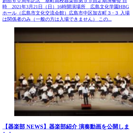
創部６０周年記念 基町高校器楽部第５５回定期演奏会 日
時 2021年3月21日（日）16時開演場所 広島文化学園HBG
ホール（広島市文化交流会館）広島市中区加古町３−３ 入場
は関係者のみ（一般の方は入場できません） この...
【器楽部 NEWS】器楽部紹介 演奏動画を公開しま