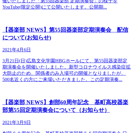
催いたしました「第55回器楽部 定期演奏会」の様子を
YouTube(限定公開)にて公開いたします。公開期...
【器楽部 NEWS】第55回器楽部定期演奏会 配信
について(お知らせ)
2021年4月6日
3月21日(日)広島文化学園HBGホールにて、第55回器楽部定
期演奏会を開催いたしました。新型コロナウイルス感染症拡
大防止のため、関係者のみ入場可の開催となりましたが、
500名近くの方にご来場いただきました。この定期演奏...
【器楽部 NEWS】創部60周年記念 基町高校器楽
部第55回定期演奏会について（お知らせ）
2021年3月9日