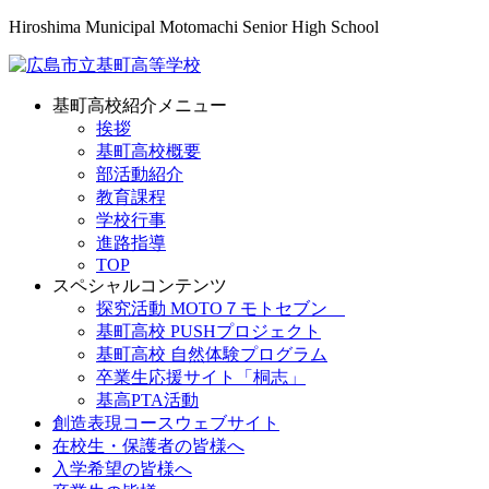
Hiroshima Municipal Motomachi Senior High School
基町高校紹介メニュー
挨拶
基町高校概要
部活動紹介
教育課程
学校行事
進路指導
TOP
スペシャルコンテンツ
探究活動 MOTO７モトセブン
基町高校 PUSHプロジェクト
基町高校 自然体験プログラム
卒業生応援サイト「桐志」
基高PTA活動
創造表現コースウェブサイト
在校生・保護者の皆様へ
入学希望の皆様へ