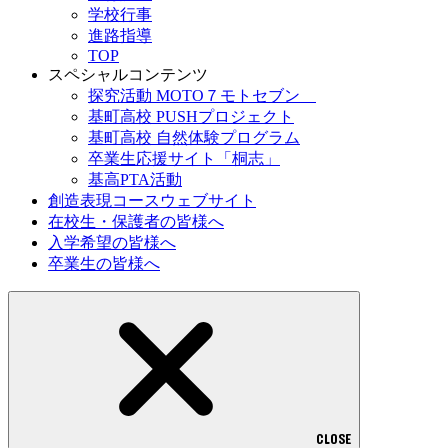
学校行事
進路指導
TOP
スペシャルコンテンツ
探究活動 MOTO７モトセブン
基町高校 PUSHプロジェクト
基町高校 自然体験プログラム
卒業生応援サイト「桐志」
基高PTA活動
創造表現コースウェブサイト
在校生・保護者の皆様へ
入学希望の皆様へ
卒業生の皆様へ
CLOSE