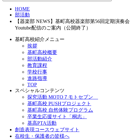
HOME
部活動
【器楽部 NEWS】基町高校器楽部第56回定期演奏会
Youtube配信のご案内（公開終了）
基町高校紹介メニュー
挨拶
基町高校概要
部活動紹介
教育課程
学校行事
進路指導
TOP
スペシャルコンテンツ
探究活動 MOTO７モトセブン
基町高校 PUSHプロジェクト
基町高校 自然体験プログラム
卒業生応援サイト「桐志」
基高PTA活動
創造表現コースウェブサイト
在校生・保護者の皆様へ