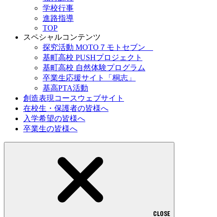
学校行事
進路指導
TOP
スペシャルコンテンツ
探究活動 MOTO７モトセブン
基町高校 PUSHプロジェクト
基町高校 自然体験プログラム
卒業生応援サイト「桐志」
基高PTA活動
創造表現コースウェブサイト
在校生・保護者の皆様へ
入学希望の皆様へ
卒業生の皆様へ
CLOSE