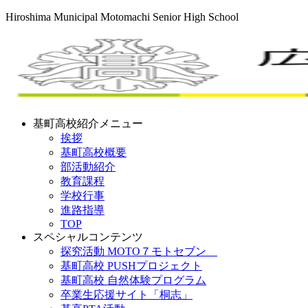
Hiroshima Municipal Motomachi Senior High School
基町高校紹介メニュー
挨拶
基町高校概要
部活動紹介
教育課程
学校行事
進路指導
TOP
スペシャルコンテンツ
探究活動 MOTO７モトセブン
基町高校 PUSHプロジェクト
基町高校 自然体験プログラム
卒業生応援サイト「桐志」