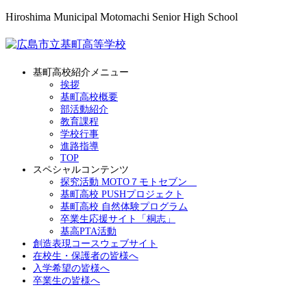
Hiroshima Municipal Motomachi Senior High School
基町高校紹介メニュー
挨拶
基町高校概要
部活動紹介
教育課程
学校行事
進路指導
TOP
スペシャルコンテンツ
探究活動 MOTO７モトセブン
基町高校 PUSHプロジェクト
基町高校 自然体験プログラム
卒業生応援サイト「桐志」
基高PTA活動
創造表現コースウェブサイト
在校生・保護者の皆様へ
入学希望の皆様へ
卒業生の皆様へ