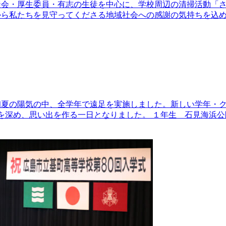
徒会・厚生委員・有志の生徒を中心に、学校周辺の清掃活動「
から私たちを見守ってくださる地域社会への感謝の気持ちを込
初夏の陽気の中、全学年で遠足を実施しました。新しい学年・
を深め、思い出を作る一日となりました。 １年生 石見海浜公