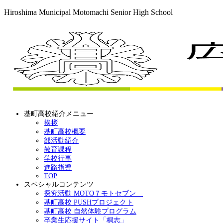
Hiroshima Municipal Motomachi Senior High School
基町高校紹介メニュー
挨拶
基町高校概要
部活動紹介
教育課程
学校行事
進路指導
TOP
スペシャルコンテンツ
探究活動 MOTO７モトセブン
基町高校 PUSHプロジェクト
基町高校 自然体験プログラム
卒業生応援サイト「桐志」