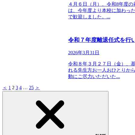
４月６日（月）、令和8年度の
は、今年度より本校に加わった
で歓迎しました。...
令和７年度離退任式を行
2026年3月31日
令和８年３月２７日（金）、基
れる先生方お一人おひとりから
動にご尽力いただいた...
＜
1
2
3
4
…
25
＞