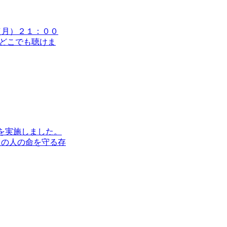
（月）２１：００
国どこでも聴けま
）を実施しました。
りの人の命を守る存