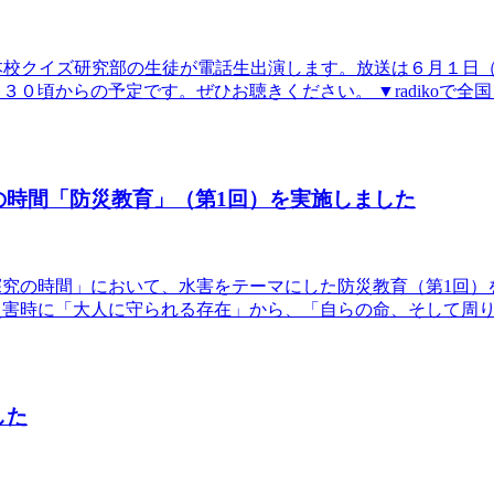
本校クイズ研究部の生徒が電話生出演します。放送は６月１日
０頃からの予定です。ぜひお聴きください。 ▼radikoで全
の時間「防災教育」（第1回）を実施しました
な探究の時間」において、水害をテーマにした防災教育（第1回
災害時に「大人に守られる存在」から、「自らの命、そして周
した