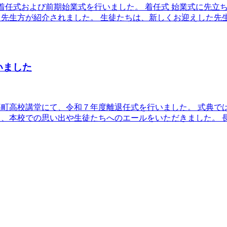
着任式および前期始業式を行いました。 着任式 始業式に先立
先生方が紹介されました。 生徒たちは、新しくお迎えした先
いました
町高校講堂にて、令和７年度離退任式を行いました。 式典で
、本校での思い出や生徒たちへのエールをいただきました。 