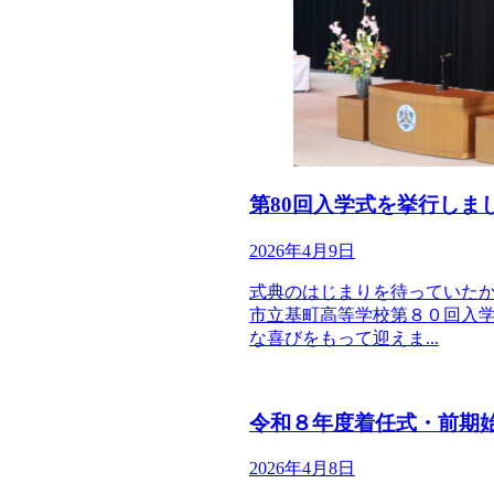
第80回入学式を挙行しま
2026年4月9日
式典のはじまりを待っていた
市立基町高等学校第８０回入
な喜びをもって迎えま...
令和８年度着任式・前期
2026年4月8日