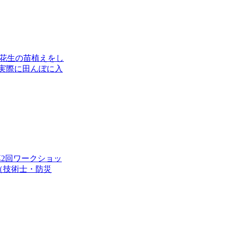
落花生の苗植えをし
実際に田んぼに入
第2回ワークショッ
（技術士・防災