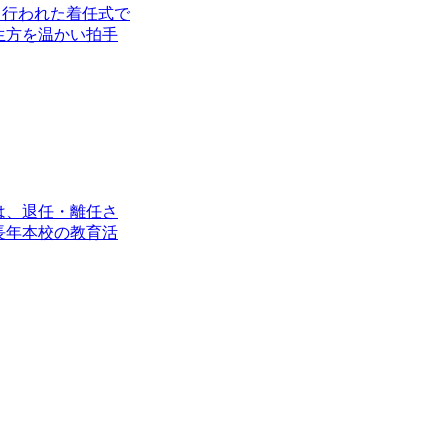
ち行われた着任式で
生方を温かい拍手
は、退任・離任さ
長年本校の教育活