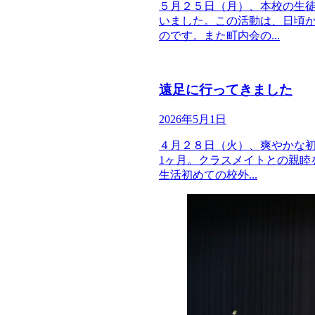
５月２５日（月）、本校の生
いました。この活動は、日頃
のです。また町内会の...
遠足に行ってきました
2026年5月1日
４月２８日（火）、爽やかな
1ヶ月。クラスメイトとの親睦
生活初めての校外...