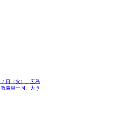
月７日（火）、広島
、教職員一同、大き