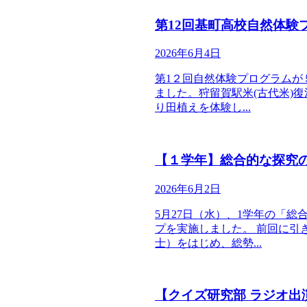
第12回基町高校自然体験
2026年6月4日
第1２回自然体験プログラムが
ました。狩留賀駅米(古代米)
り田植えを体験し...
【１学年】総合的な探究
2026年6月2日
5月27日（水）、1学年の「
プを実施しました。 前回に引
士）をはじめ、総勢...
【クイズ研究部 ラジオ出