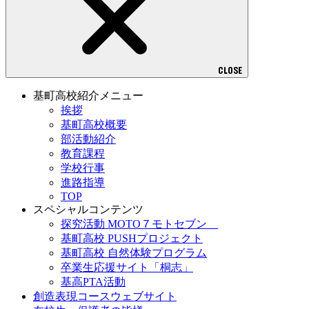
CLOSE
基町高校紹介メニュー
挨拶
基町高校概要
部活動紹介
教育課程
学校行事
進路指導
TOP
スペシャルコンテンツ
探究活動 MOTO７モトセブン
基町高校 PUSHプロジェクト
基町高校 自然体験プログラム
卒業生応援サイト「桐志」
基高PTA活動
創造表現コースウェブサイト