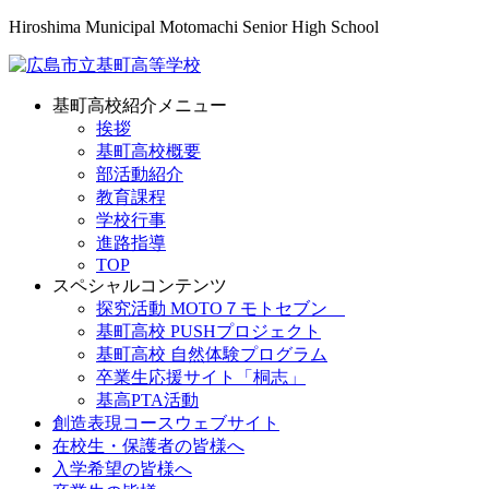
Hiroshima Municipal Motomachi Senior High School
基町高校紹介メニュー
挨拶
基町高校概要
部活動紹介
教育課程
学校行事
進路指導
TOP
スペシャルコンテンツ
探究活動 MOTO７モトセブン
基町高校 PUSHプロジェクト
基町高校 自然体験プログラム
卒業生応援サイト「桐志」
基高PTA活動
創造表現コースウェブサイト
在校生・保護者の皆様へ
入学希望の皆様へ