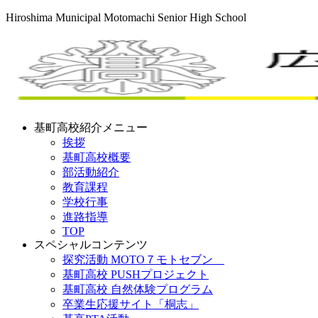
Hiroshima Municipal Motomachi Senior High School
基町高校紹介メニュー
挨拶
基町高校概要
部活動紹介
教育課程
学校行事
進路指導
TOP
スペシャルコンテンツ
探究活動 MOTO７モトセブン
基町高校 PUSHプロジェクト
基町高校 自然体験プログラム
卒業生応援サイト「桐志」