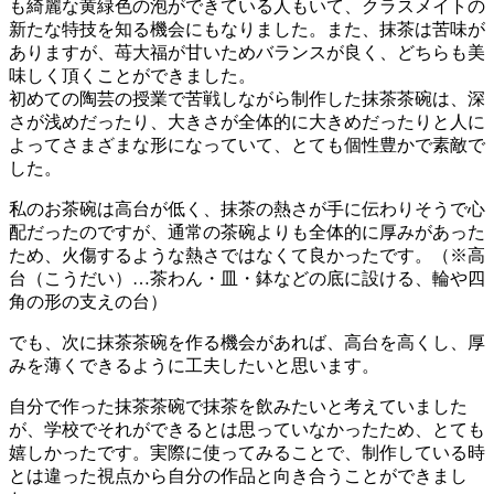
も綺麗な黄緑色の泡ができている人もいて、クラスメイトの
新たな特技を知る機会にもなりました。また、抹茶は苦味が
ありますが、苺大福が甘いためバランスが良く、どちらも美
味しく頂くことができました。
初めての陶芸の授業で苦戦しながら制作した抹茶茶碗は、深
さが浅めだったり、大きさが全体的に大きめだったりと人に
よってさまざまな形になっていて、とても個性豊かで素敵で
した。
私のお茶碗は高台が低く、抹茶の熱さが手に伝わりそうで心
配だったのですが、通常の茶碗よりも全体的に厚みがあった
ため、火傷するような熱さではなくて良かったです。（※高
台（こうだい）…茶わん・皿・鉢などの底に設ける、輪や四
角の形の支えの台）
でも、次に抹茶茶碗を作る機会があれば、高台を高くし、厚
みを薄くできるように工夫したいと思います。
自分で作った抹茶茶碗で抹茶を飲みたいと考えていました
が、学校でそれができるとは思っていなかったため、とても
嬉しかったです。実際に使ってみることで、制作している時
とは違った視点から自分の作品と向き合うことができまし