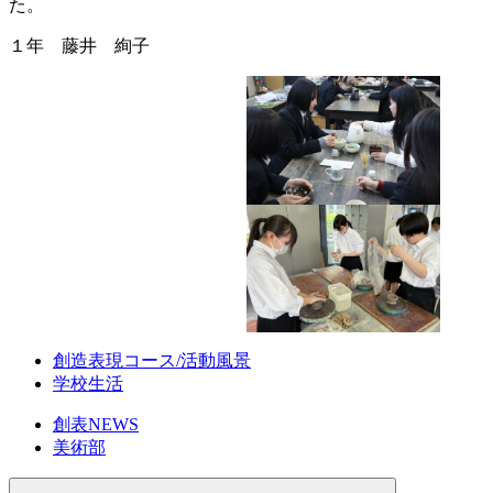
た。
１年 藤井 絢子
創造表現コース/活動風景
学校生活
創表NEWS
美術部