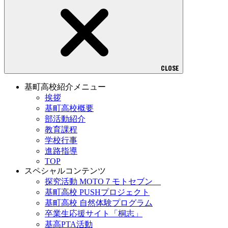
CLOSE
基町高校紹介メニュー
挨拶
基町高校概要
部活動紹介
教育課程
学校行事
進路指導
TOP
スペシャルコンテンツ
探究活動 MOTO７モトセブン
基町高校 PUSHプロジェクト
基町高校 自然体験プログラム
卒業生応援サイト「桐志」
基高PTA活動