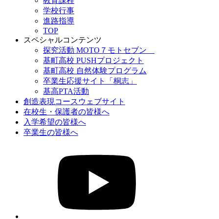
教育課程
学校行事
進路指導
TOP
スペシャルコンテンツ
探究活動 MOTO７モトセブン
基町高校 PUSHプロジェクト
基町高校 自然体験プログラム
卒業生応援サイト「桐志」
基高PTA活動
創造表現コースウェブサイト
在校生・保護者の皆様へ
入学希望の皆様へ
卒業生の皆様へ