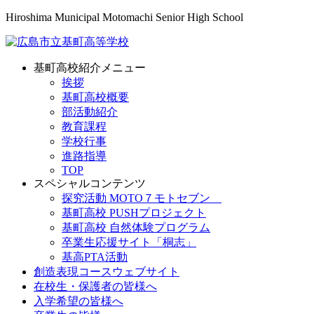
Hiroshima Municipal Motomachi Senior High School
基町高校紹介メニュー
挨拶
基町高校概要
部活動紹介
教育課程
学校行事
進路指導
TOP
スペシャルコンテンツ
探究活動 MOTO７モトセブン
基町高校 PUSHプロジェクト
基町高校 自然体験プログラム
卒業生応援サイト「桐志」
基高PTA活動
創造表現コースウェブサイト
在校生・保護者の皆様へ
入学希望の皆様へ