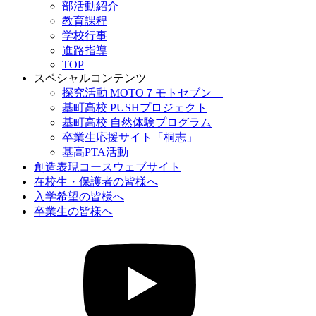
部活動紹介
教育課程
学校行事
進路指導
TOP
スペシャルコンテンツ
探究活動 MOTO７モトセブン
基町高校 PUSHプロジェクト
基町高校 自然体験プログラム
卒業生応援サイト「桐志」
基高PTA活動
創造表現コースウェブサイト
在校生・保護者の皆様へ
入学希望の皆様へ
卒業生の皆様へ