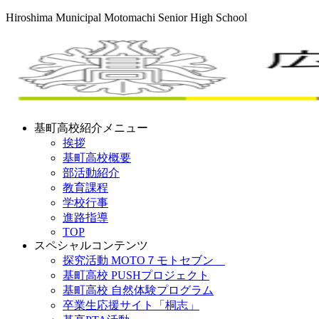
Hiroshima Municipal Motomachi Senior High School
基町高校紹介メニュー
挨拶
基町高校概要
部活動紹介
教育課程
学校行事
進路指導
TOP
スペシャルコンテンツ
探究活動 MOTO７モトセブン
基町高校 PUSHプロジェクト
基町高校 自然体験プログラム
卒業生応援サイト「桐志」