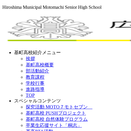
Hiroshima Municipal Motomachi Senior High School
基町高校紹介メニュー
挨拶
基町高校概要
部活動紹介
教育課程
学校行事
進路指導
TOP
スペシャルコンテンツ
探究活動 MOTO７モトセブン
基町高校 PUSHプロジェクト
基町高校 自然体験プログラム
卒業生応援サイト「桐志」