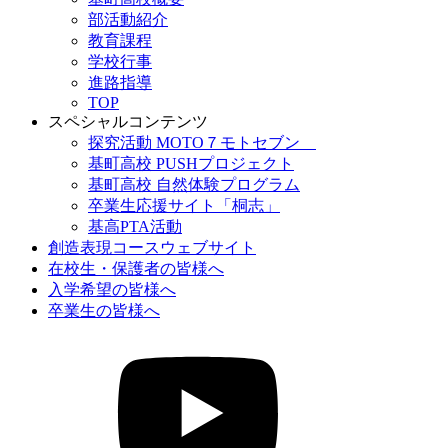
部活動紹介
教育課程
学校行事
進路指導
TOP
スペシャルコンテンツ
探究活動 MOTO７モトセブン
基町高校 PUSHプロジェクト
基町高校 自然体験プログラム
卒業生応援サイト「桐志」
基高PTA活動
創造表現コースウェブサイト
在校生・保護者の皆様へ
入学希望の皆様へ
卒業生の皆様へ