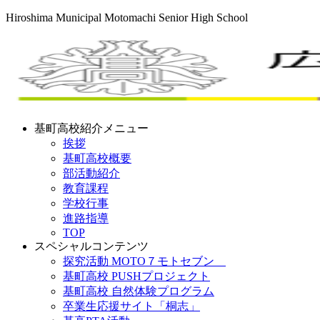
Hiroshima Municipal Motomachi Senior High School
基町高校紹介メニュー
挨拶
基町高校概要
部活動紹介
教育課程
学校行事
進路指導
TOP
スペシャルコンテンツ
探究活動 MOTO７モトセブン
基町高校 PUSHプロジェクト
基町高校 自然体験プログラム
卒業生応援サイト「桐志」