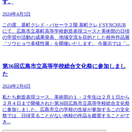
す。
2024年4月5日
この度、基町クレド・パセーラ２階 基町クレドSYNCHUB
にて、広島市立基町高等学校創造表現コースと美術部の日頃
の学習や活動の成果発表、地域交流を目的とした校外作品展
「ソウヒョウ多様性展」を開催いたします。 今展示では「...
第36回広島市立高等学校総合文化祭に参加しまし
た
2024年2月6日
私たち創造表現コース、美術部の１・２年生は２月１日から
２月４日まで開催された第36回広島市立高等学校総合文化祭
に参加しました。広島市立の学校の生徒が参加するこの文化
祭では、日頃見ることがない他校の作品を鑑賞することがで
き...