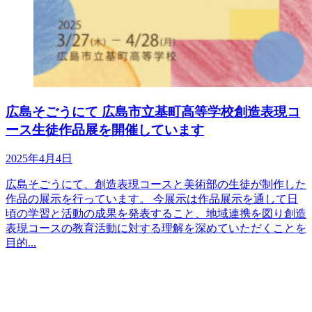
広島そごうにて 広島市立基町高等学校創造表現コ
ース生徒作品展を開催しています
2025年4月4日
広島そごうにて、創造表現コースと美術部の生徒が制作した
作品の展示を行っています。 今展示は作品展示を通して日
頃の学習と活動の成果を発表すること、地域連携を図り創造
表現コースの教育活動に対する理解を深めていただくことを
目的...