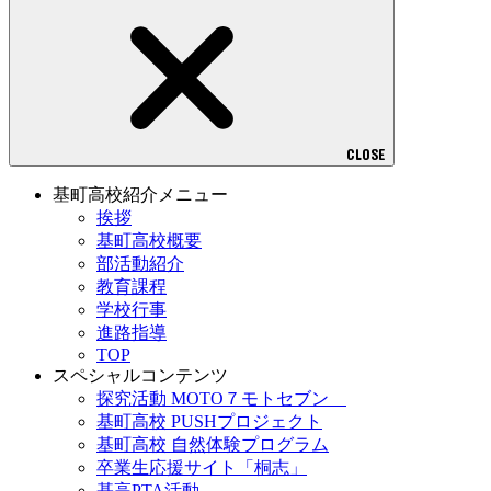
CLOSE
基町高校紹介メニュー
挨拶
基町高校概要
部活動紹介
教育課程
学校行事
進路指導
TOP
スペシャルコンテンツ
探究活動 MOTO７モトセブン
基町高校 PUSHプロジェクト
基町高校 自然体験プログラム
卒業生応援サイト「桐志」
基高PTA活動