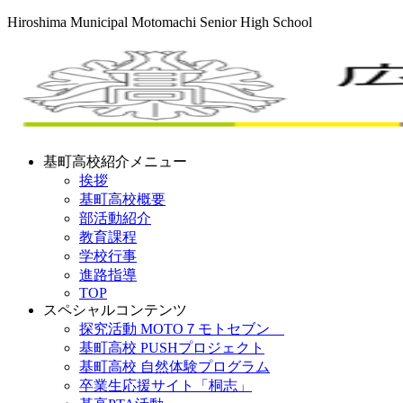
Hiroshima Municipal Motomachi Senior High School
基町高校紹介メニュー
挨拶
基町高校概要
部活動紹介
教育課程
学校行事
進路指導
TOP
スペシャルコンテンツ
探究活動 MOTO７モトセブン
基町高校 PUSHプロジェクト
基町高校 自然体験プログラム
卒業生応援サイト「桐志」