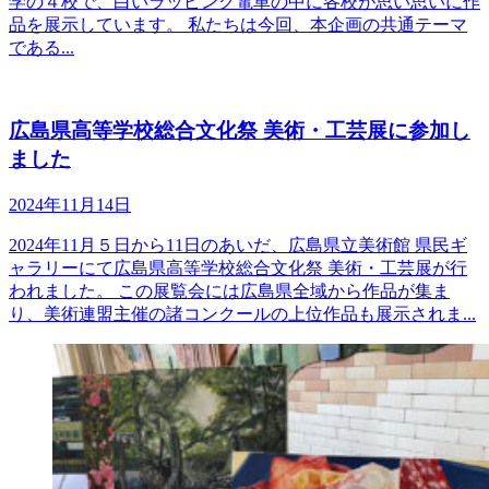
学の４校で、白いラッピング電車の中に各校が思い思いに作
品を展示しています。 私たちは今回、本企画の共通テーマ
である...
広島県高等学校総合文化祭 美術・工芸展に参加し
ました
2024年11月14日
2024年11月５日から11日のあいだ、広島県立美術館 県民ギ
ャラリーにて広島県高等学校総合文化祭 美術・工芸展が行
われました。 この展覧会には広島県全域から作品が集ま
り、美術連盟主催の諸コンクールの上位作品も展示されま...