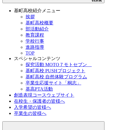
基町高校紹介メニュー
挨拶
基町高校概要
部活動紹介
教育課程
学校行事
進路指導
TOP
スペシャルコンテンツ
探究活動 MOTO７モトセブン
基町高校 PUSHプロジェクト
基町高校 自然体験プログラム
卒業生応援サイト「桐志」
基高PTA活動
創造表現コースウェブサイト
在校生・保護者の皆様へ
入学希望の皆様へ
卒業生の皆様へ