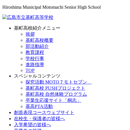
Hiroshima Municipal Motomachi Senior High School
基町高校紹介メニュー
挨拶
基町高校概要
部活動紹介
教育課程
学校行事
進路指導
TOP
スペシャルコンテンツ
探究活動 MOTO７モトセブン
基町高校 PUSHプロジェクト
基町高校 自然体験プログラム
卒業生応援サイト「桐志」
基高PTA活動
創造表現コースウェブサイト
在校生・保護者の皆様へ
入学希望の皆様へ