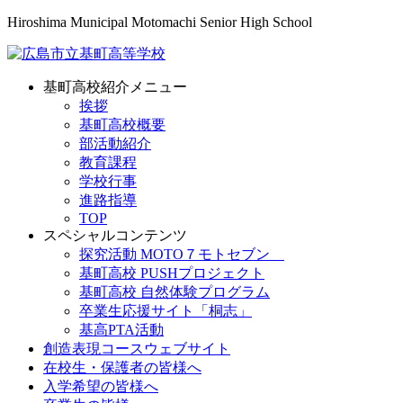
Hiroshima Municipal Motomachi Senior High School
基町高校紹介メニュー
挨拶
基町高校概要
部活動紹介
教育課程
学校行事
進路指導
TOP
スペシャルコンテンツ
探究活動 MOTO７モトセブン
基町高校 PUSHプロジェクト
基町高校 自然体験プログラム
卒業生応援サイト「桐志」
基高PTA活動
創造表現コースウェブサイト
在校生・保護者の皆様へ
入学希望の皆様へ