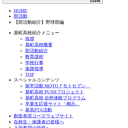
CLOSE
HOME
部活動
【部活動紹介】野球部編
基町高校紹介メニュー
挨拶
基町高校概要
部活動紹介
教育課程
学校行事
進路指導
TOP
スペシャルコンテンツ
探究活動 MOTO７モトセブン
基町高校 PUSHプロジェクト
基町高校 自然体験プログラム
卒業生応援サイト「桐志」
基高PTA活動
創造表現コースウェブサイト
在校生・保護者の皆様へ
入学希望の皆様へ