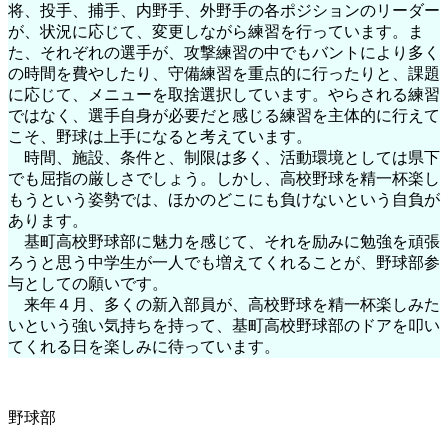
将、投手、捕手、内野手、外野手の各ポジションのリーダー
が、状況に応じて、変更しながら練習を行っています。ま
た、それぞれの選手が、攻撃練習の中でもバントにより多く
の時間を費やしたり、守備練習を重点的に行ったりと、課題
に応じて、メニューを取捨選択しています。やらされる練習
ではなく、選手自身が必要だと感じる練習を主体的に行えて
こそ、野球は上手になると考えています。
時間、施設、条件と、制限は多く、活動環境としては県下
でも屈指の厳しさでしょう。しかし、高校野球を精一杯楽し
もうという姿勢では、ほかのどこにも負けないという自負が
あります。
基町高校野球部に魅力を感じて、それを励みに勉強を頑張
ろうと思う中学生が一人でも増えてくれることが、野球部参
与としての願いです。
来年４月、多くの新入部員が、高校野球を精一杯楽しみた
いという強い気持ちを持って、基町高校野球部のドアを叩い
てくれる日を楽しみに待っています。
野球部