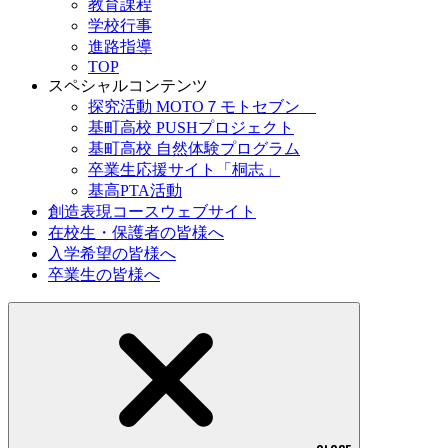
教育課程
学校行事
進路指導
TOP
スペシャルコンテンツ
探究活動 MOTO７モトセブン
基町高校 PUSHプロジェクト
基町高校 自然体験プログラム
卒業生応援サイト「桐志」
基高PTA活動
創造表現コースウェブサイト
在校生・保護者の皆様へ
入学希望の皆様へ
卒業生の皆様へ