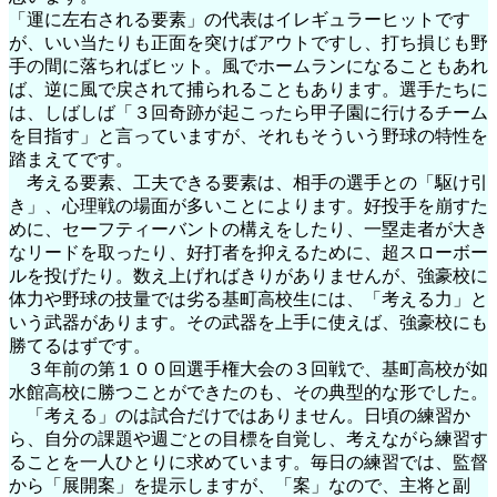
「運に左右される要素」の代表はイレギュラーヒットです
が、いい当たりも正面を突けばアウトですし、打ち損じも野
手の間に落ちればヒット。風でホームランになることもあれ
ば、逆に風で戻されて捕られることもあります。選手たちに
は、しばしば「３回奇跡が起こったら甲子園に行けるチーム
を目指す」と言っていますが、それもそういう野球の特性を
踏まえてです。
考える要素、工夫できる要素は、相手の選手との「駆け引
き」、心理戦の場面が多いことによります。好投手を崩すた
めに、セーフティーバントの構えをしたり、一塁走者が大き
なリードを取ったり、好打者を抑えるために、超スローボー
ルを投げたり。数え上げればきりがありませんが、強豪校に
体力や野球の技量では劣る基町高校生には、「考える力」と
いう武器があります。その武器を上手に使えば、強豪校にも
勝てるはずです。
３年前の第１００回選手権大会の３回戦で、基町高校が如
水館高校に勝つことができたのも、その典型的な形でした。
「考える」のは試合だけではありません。日頃の練習か
ら、自分の課題や週ごとの目標を自覚し、考えながら練習す
ることを一人ひとりに求めています。毎日の練習では、監督
から「展開案」を提示しますが、「案」なので、主将と副