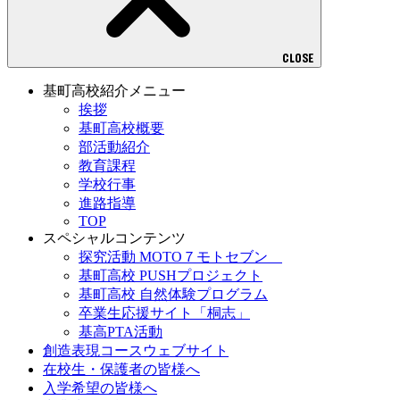
CLOSE
基町高校紹介メニュー
挨拶
基町高校概要
部活動紹介
教育課程
学校行事
進路指導
TOP
スペシャルコンテンツ
探究活動 MOTO７モトセブン
基町高校 PUSHプロジェクト
基町高校 自然体験プログラム
卒業生応援サイト「桐志」
基高PTA活動
創造表現コースウェブサイト
在校生・保護者の皆様へ
入学希望の皆様へ