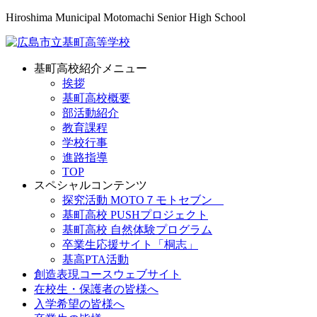
Hiroshima Municipal Motomachi Senior High School
基町高校紹介メニュー
挨拶
基町高校概要
部活動紹介
教育課程
学校行事
進路指導
TOP
スペシャルコンテンツ
探究活動 MOTO７モトセブン
基町高校 PUSHプロジェクト
基町高校 自然体験プログラム
卒業生応援サイト「桐志」
基高PTA活動
創造表現コースウェブサイト
在校生・保護者の皆様へ
入学希望の皆様へ