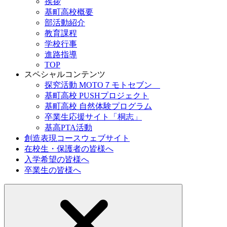
挨拶
基町高校概要
部活動紹介
教育課程
学校行事
進路指導
TOP
スペシャルコンテンツ
探究活動 MOTO７モトセブン
基町高校 PUSHプロジェクト
基町高校 自然体験プログラム
卒業生応援サイト「桐志」
基高PTA活動
創造表現コースウェブサイト
在校生・保護者の皆様へ
入学希望の皆様へ
卒業生の皆様へ