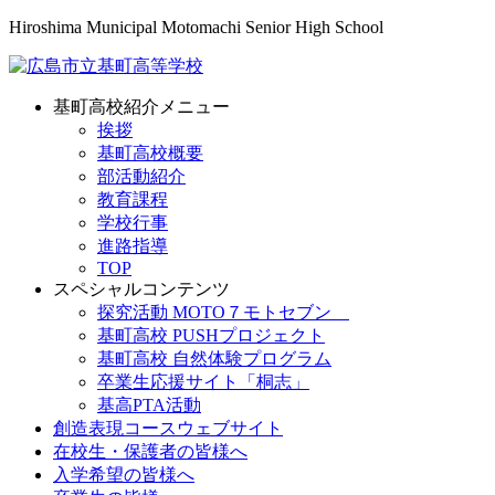
Hiroshima Municipal Motomachi Senior High School
基町高校紹介メニュー
挨拶
基町高校概要
部活動紹介
教育課程
学校行事
進路指導
TOP
スペシャルコンテンツ
探究活動 MOTO７モトセブン
基町高校 PUSHプロジェクト
基町高校 自然体験プログラム
卒業生応援サイト「桐志」
基高PTA活動
創造表現コースウェブサイト
在校生・保護者の皆様へ
入学希望の皆様へ