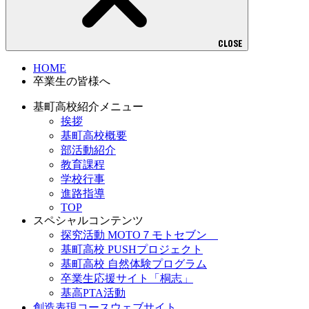
CLOSE
HOME
卒業生の皆様へ
基町高校紹介メニュー
挨拶
基町高校概要
部活動紹介
教育課程
学校行事
進路指導
TOP
スペシャルコンテンツ
探究活動 MOTO７モトセブン
基町高校 PUSHプロジェクト
基町高校 自然体験プログラム
卒業生応援サイト「桐志」
基高PTA活動
創造表現コースウェブサイト