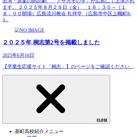
出演・原案の朗読劇、「アサガオの雫」が広島にて上演され
ます。 ２０２５年８月２９日（金） １８：３０～（１
８：００開場）広島流川教会 礼拝堂 （広島市中区上幟町8-
3...
２０２５年 桐志第2号を掲載しました
2025年6月16日
【卒業生応援サイト「桐志」】のページをご確認ください。
CLOSE
基町高校紹介メニュー