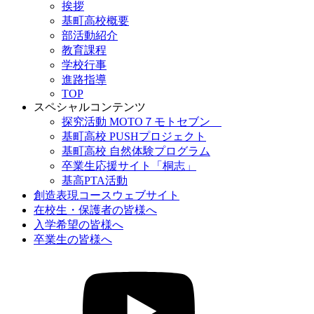
挨拶
基町高校概要
部活動紹介
教育課程
学校行事
進路指導
TOP
スペシャルコンテンツ
探究活動 MOTO７モトセブン
基町高校 PUSHプロジェクト
基町高校 自然体験プログラム
卒業生応援サイト「桐志」
基高PTA活動
創造表現コースウェブサイト
在校生・保護者の皆様へ
入学希望の皆様へ
卒業生の皆様へ