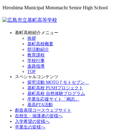
Hiroshima Municipal Motomachi Senior High School
基町高校紹介メニュー
挨拶
基町高校概要
部活動紹介
教育課程
学校行事
進路指導
TOP
スペシャルコンテンツ
探究活動 MOTO７モトセブン
基町高校 PUSHプロジェクト
基町高校 自然体験プログラム
卒業生応援サイト「桐志」
基高PTA活動
創造表現コースウェブサイト
在校生・保護者の皆様へ
入学希望の皆様へ
卒業生の皆様へ