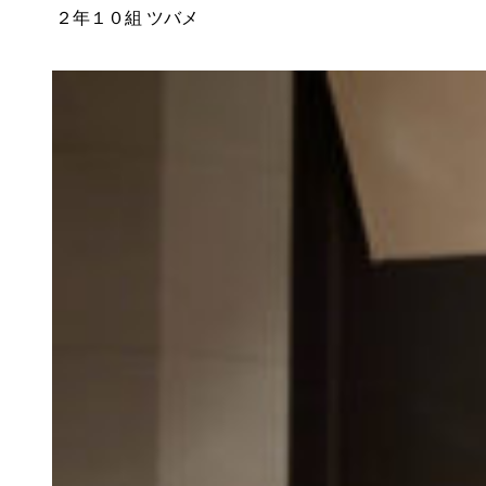
２年１０組
ツバメ