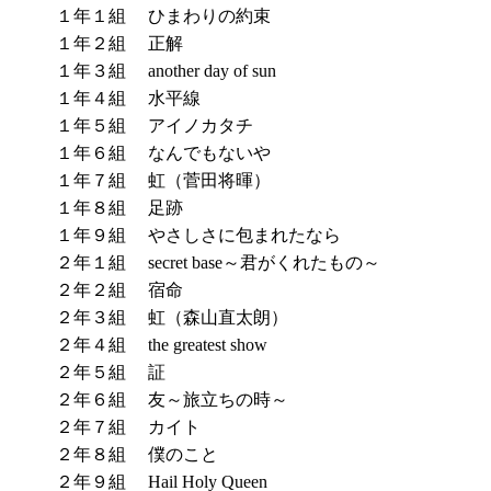
１年１組
ひまわりの約束
１年２組
正解
１年３組
another day of sun
１年４組
水平線
１年５組
アイノカタチ
１年６組
なんでもないや
１年７組
虹（菅田将暉）
１年８組
足跡
１年９組
やさしさに包まれたなら
２年１組
secret base～君がくれたもの～
２年２組
宿命
２年３組
虹（森山直太朗）
２年４組
the greatest show
２年５組
証
２年６組
友～旅立ちの時～
２年７組
カイト
２年８組
僕のこと
２年９組
Hail Holy Queen