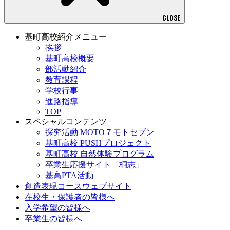
CLOSE
基町高校紹介メニュー
挨拶
基町高校概要
部活動紹介
教育課程
学校行事
進路指導
TOP
スペシャルコンテンツ
探究活動 MOTO７モトセブン
基町高校 PUSHプロジェクト
基町高校 自然体験プログラム
卒業生応援サイト「桐志」
基高PTA活動
創造表現コースウェブサイト
在校生・保護者の皆様へ
入学希望の皆様へ
卒業生の皆様へ