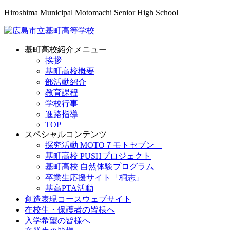
Hiroshima Municipal Motomachi Senior High School
基町高校紹介メニュー
挨拶
基町高校概要
部活動紹介
教育課程
学校行事
進路指導
TOP
スペシャルコンテンツ
探究活動 MOTO７モトセブン
基町高校 PUSHプロジェクト
基町高校 自然体験プログラム
卒業生応援サイト「桐志」
基高PTA活動
創造表現コースウェブサイト
在校生・保護者の皆様へ
入学希望の皆様へ