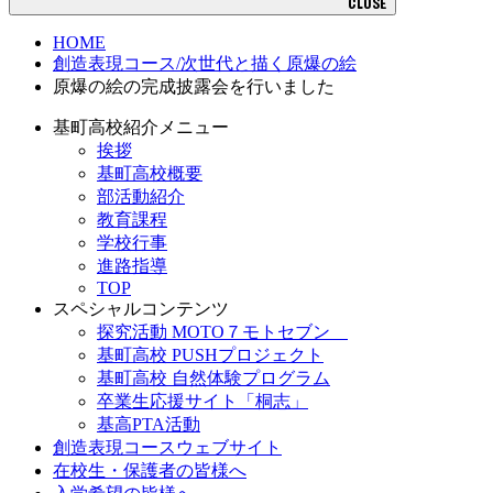
CLOSE
HOME
創造表現コース/次世代と描く原爆の絵
原爆の絵の完成披露会を行いました
基町高校紹介メニュー
挨拶
基町高校概要
部活動紹介
教育課程
学校行事
進路指導
TOP
スペシャルコンテンツ
探究活動 MOTO７モトセブン
基町高校 PUSHプロジェクト
基町高校 自然体験プログラム
卒業生応援サイト「桐志」
基高PTA活動
創造表現コースウェブサイト
在校生・保護者の皆様へ