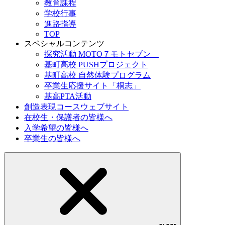
教育課程
学校行事
進路指導
TOP
スペシャルコンテンツ
探究活動 MOTO７モトセブン
基町高校 PUSHプロジェクト
基町高校 自然体験プログラム
卒業生応援サイト「桐志」
基高PTA活動
創造表現コースウェブサイト
在校生・保護者の皆様へ
入学希望の皆様へ
卒業生の皆様へ