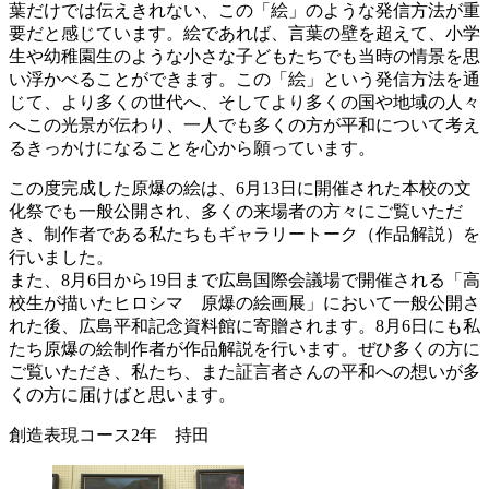
葉だけでは伝えきれない、この「絵」のような発信方法が重
要だと感じています。絵であれば、言葉の壁を超えて、小学
生や幼稚園生のような小さな子どもたちでも当時の情景を思
い浮かべることができます。この「絵」という発信方法を通
じて、より多くの世代へ、そしてより多くの国や地域の人々
へこの光景が伝わり、一人でも多くの方が平和について考え
るきっかけになることを心から願っています。
この度完成した原爆の絵は、6月13日に開催された本校の文
化祭でも一般公開され、多くの来場者の方々にご覧いただ
き、制作者である私たちもギャラリートーク（作品解説）を
行いました。
また、8月6日から19日まで広島国際会議場で開催される「高
校生が描いたヒロシマ 原爆の絵画展」において一般公開さ
れた後、広島平和記念資料館に寄贈されます。8月6日にも私
たち原爆の絵制作者が作品解説を行います。ぜひ多くの方に
ご覧いただき、私たち、また証言者さんの平和への想いが多
くの方に届けばと思います。
創造表現コース2年 持田