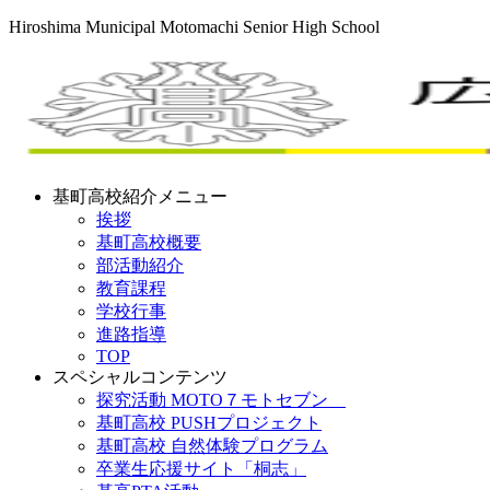
Hiroshima Municipal Motomachi Senior High School
基町高校紹介メニュー
挨拶
基町高校概要
部活動紹介
教育課程
学校行事
進路指導
TOP
スペシャルコンテンツ
探究活動 MOTO７モトセブン
基町高校 PUSHプロジェクト
基町高校 自然体験プログラム
卒業生応援サイト「桐志」