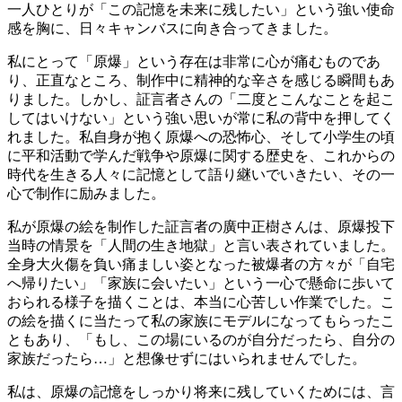
一人ひとりが「この記憶を未来に残したい」という強い使命
感を胸に、日々キャンバスに向き合ってきました。
私にとって「原爆」という存在は非常に心が痛むものであ
り、正直なところ、制作中に精神的な辛さを感じる瞬間もあ
りました。しかし、証言者さんの「二度とこんなことを起こ
してはいけない」という強い思いが常に私の背中を押してく
れました。私自身が抱く原爆への恐怖心、そして小学生の頃
に平和活動で学んだ戦争や原爆に関する歴史を、これからの
時代を生きる人々に記憶として語り継いでいきたい、その一
心で制作に励みました。
私が原爆の絵を制作した証言者の廣中正樹さんは、原爆投下
当時の情景を「人間の生き地獄」と言い表されていました。
全身大火傷を負い痛ましい姿となった被爆者の方々が「自宅
へ帰りたい」「家族に会いたい」という一心で懸命に歩いて
おられる様子を描くことは、本当に心苦しい作業でした。こ
の絵を描くに当たって私の家族にモデルになってもらったこ
ともあり、「もし、この場にいるのが自分だったら、自分の
家族だったら…」と想像せずにはいられませんでした。
私は、原爆の記憶をしっかり将来に残していくためには、言