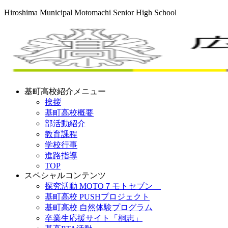
Hiroshima Municipal Motomachi Senior High School
基町高校紹介メニュー
挨拶
基町高校概要
部活動紹介
教育課程
学校行事
進路指導
TOP
スペシャルコンテンツ
探究活動 MOTO７モトセブン
基町高校 PUSHプロジェクト
基町高校 自然体験プログラム
卒業生応援サイト「桐志」