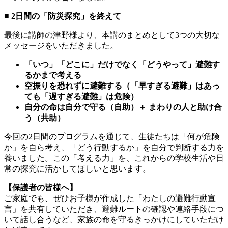
■ 2
日間の「防災探究」を終えて
最後に講師の津野様より、本講のまとめとして3つの大切な
メッセージをいただきました。
「いつ」「どこに」だけでなく「どうやって」避難す
るかまで考える
空振りを恐れずに避難する（「早すぎる避難」はあっ
ても「遅すぎる避難」は危険）
自分の命は自分で守る（自助）＋ まわりの人と助け合
う（共助）
今回の2日間のプログラムを通じて、生徒たちは「何が危険
か」を自ら考え、「どう行動するか」を自分で判断する力を
養いました。この「考える力」を、これからの学校生活や日
常の探究に活かしてほしいと思います。
【保護者の皆様へ】
ご家庭でも、ぜひお子様が作成した「わたしの避難行動宣
言」を共有していただき、避難ルートの確認や連絡手段につ
いて話し合うなど、家族の命を守るきっかけにしていただけ