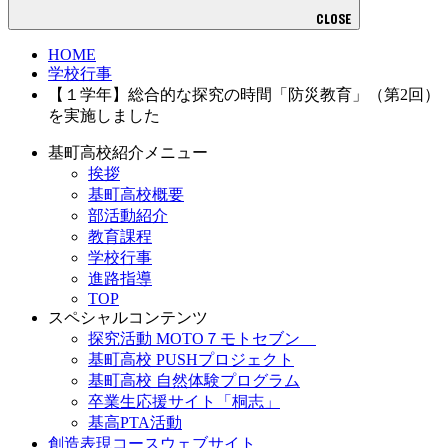
CLOSE
HOME
学校行事
【１学年】総合的な探究の時間「防災教育」（第2回）
を実施しました
基町高校紹介メニュー
挨拶
基町高校概要
部活動紹介
教育課程
学校行事
進路指導
TOP
スペシャルコンテンツ
探究活動 MOTO７モトセブン
基町高校 PUSHプロジェクト
基町高校 自然体験プログラム
卒業生応援サイト「桐志」
基高PTA活動
創造表現コースウェブサイト