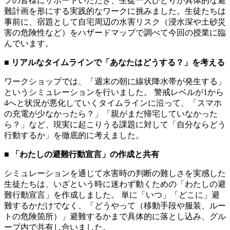
フの皆様にサポートいただき、生徒一人ひとりが具体的な避
難計画を形にする実践的なワークに挑みました。生徒たちは
事前に、宿題として自宅周辺の水害リスク（浸水深や土砂災
害の危険性など）をハザードマップで調べて今回の授業に臨
んでいます。
■
リアルなタイムラインで「あなたはどうする？」を考える
ワークショップでは、「週末の朝に線状降水帯が発生する」
というシミュレーションを行いました。 警戒レベルが1から
4へと状況が悪化していくタイムラインに沿って、「スマホ
の充電が少なかったら？」「親がまだ帰宅していなかった
ら？」など、現実に起こりうる課題に対して「自分ならどう
行動するか」を徹底的に考えました。
■
「わたしの避難行動宣言」の作成と共有
シミュレーションを通じて水害時の判断の難しさを実感した
生徒たちは、いざという時に迷わず動くための「わたしの避
難行動宣言」を作成しました。 単に「いつ」「どこに」避
難するかだけでなく、「どうやって（移動手段や服装、ルー
トの危険箇所）」避難するかまで具体的に落とし込み、グル
ープ内で共有し合いました。