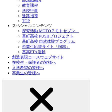
部活動紹介
教育課程
学校行事
進路指導
TOP
スペシャルコンテンツ
探究活動 MOTO７モトセブン
基町高校 PUSHプロジェクト
基町高校 自然体験プログラム
卒業生応援サイト「桐志」
基高PTA活動
創造表現コースウェブサイト
在校生・保護者の皆様へ
入学希望の皆様へ
卒業生の皆様へ