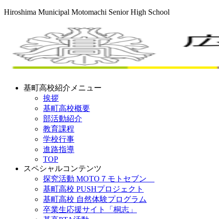
Hiroshima Municipal Motomachi Senior High School
基町高校紹介メニュー
挨拶
基町高校概要
部活動紹介
教育課程
学校行事
進路指導
TOP
スペシャルコンテンツ
探究活動 MOTO７モトセブン
基町高校 PUSHプロジェクト
基町高校 自然体験プログラム
卒業生応援サイト「桐志」