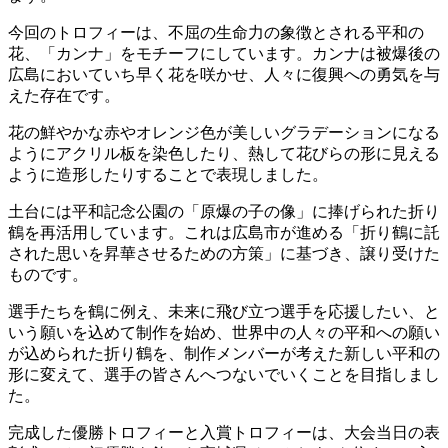
今回のトロフィーは、不屈の生命力の象徴とされる平和の
花、「カンナ」をモチーフにしています。カンナは被爆後の
広島においていち早く花を咲かせ、人々に復興への勇気を与
えた存在です。
花の鮮やかな赤やオレンジ色が美しいグラデーションになる
ようにアクリル板を染色したり、熱して花びらの形に見える
ように造形したりすることで表現しました。
土台には平和記念公園の「原爆の子の像」に捧げられた折り
鶴を再活用しています。これは広島市が進める「折り鶴に託
された思いを昇華させるための方策」に基づき、譲り受けた
ものです。
選手たちを鶴に例え、未来に飛び立つ選手を応援したい、と
いう願いを込めて制作を始め、世界中の人々の平和への願い
が込められた折り鶴を、制作メンバーが考えた新しい平和の
形に変えて、選手の皆さんへつないでいくことを目指しまし
た。
完成した優勝トロフィーと入賞トロフィーは、大会当日の表