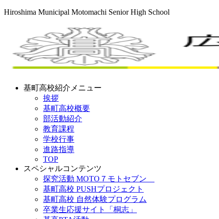
Hiroshima Municipal Motomachi Senior High School
基町高校紹介メニュー
挨拶
基町高校概要
部活動紹介
教育課程
学校行事
進路指導
TOP
スペシャルコンテンツ
探究活動 MOTO７モトセブン
基町高校 PUSHプロジェクト
基町高校 自然体験プログラム
卒業生応援サイト「桐志」