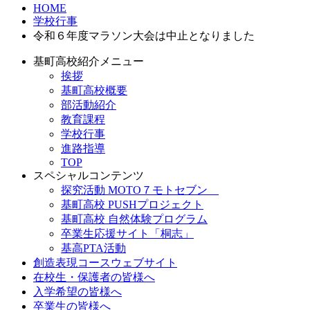
HOME
学校行事
令和６年度マラソン大会は中止となりました
基町高校紹介メニュー
挨拶
基町高校概要
部活動紹介
教育課程
学校行事
進路指導
TOP
スペシャルコンテンツ
探究活動 MOTO７モトセブン
基町高校 PUSHプロジェクト
基町高校 自然体験プログラム
卒業生応援サイト「桐志」
基高PTA活動
創造表現コースウェブサイト
在校生・保護者の皆様へ
入学希望の皆様へ
卒業生の皆様へ