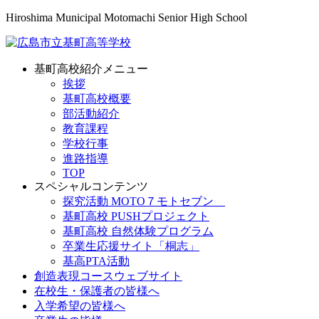
Hiroshima Municipal Motomachi Senior High School
基町高校紹介メニュー
挨拶
基町高校概要
部活動紹介
教育課程
学校行事
進路指導
TOP
スペシャルコンテンツ
探究活動 MOTO７モトセブン
基町高校 PUSHプロジェクト
基町高校 自然体験プログラム
卒業生応援サイト「桐志」
基高PTA活動
創造表現コースウェブサイト
在校生・保護者の皆様へ
入学希望の皆様へ