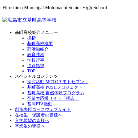
Hiroshima Municipal Motomachi Senior High School
基町高校紹介メニュー
挨拶
基町高校概要
部活動紹介
教育課程
学校行事
進路指導
TOP
スペシャルコンテンツ
探究活動 MOTO７モトセブン
基町高校 PUSHプロジェクト
基町高校 自然体験プログラム
卒業生応援サイト「桐志」
基高PTA活動
創造表現コースウェブサイト
在校生・保護者の皆様へ
入学希望の皆様へ
卒業生の皆様へ