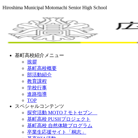
Hiroshima Municipal Motomachi Senior High School
基町高校紹介メニュー
挨拶
基町高校概要
部活動紹介
教育課程
学校行事
進路指導
TOP
スペシャルコンテンツ
探究活動 MOTO７モトセブン
基町高校 PUSHプロジェクト
基町高校 自然体験プログラム
卒業生応援サイト「桐志」