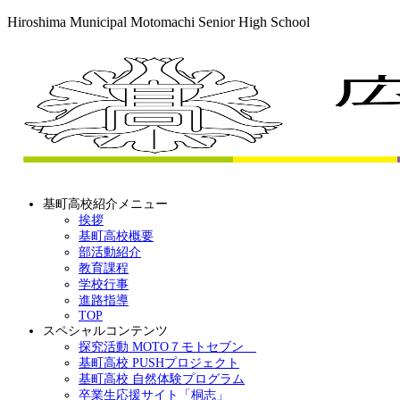
Hiroshima Municipal Motomachi Senior High School
基町高校紹介メニュー
挨拶
基町高校概要
部活動紹介
教育課程
学校行事
進路指導
TOP
スペシャルコンテンツ
探究活動 MOTO７モトセブン
基町高校 PUSHプロジェクト
基町高校 自然体験プログラム
卒業生応援サイト「桐志」