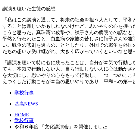
講演を聴いた生徒の感想
「私はこの講演と通して、将来の社会を担う人として、平和
することは難しいかもしれないけれど、思いやりの心を持っ
こうと思った。真珠湾の攻撃や、禎子さんの病院での話など
平然と行われたこと、白血病や家族の苦しさに禎子さんや雅
い。戦争の悲劇を過去のこととしたり、外国での戦争を外国の
たちの想いが受け継がれ、大きく広がっていくといいなと思
「講演を聴いて特に心に残ったことは、自分が本気で行動し
ても、本気で行動しない人、自ら行動しない人に心は動かさ
を大切にし、思いやりの心をもって行動し、一つ一つのここ
えつくした行動こそが本当の思いやりであり、平和への第一
学校行事
基高NEWS
HOME
学校行事
令和６年度 「文化講演会」を開催しました