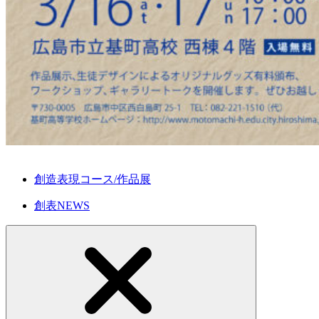
創造表現コース/作品展
創表NEWS