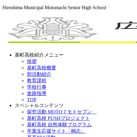
Hiroshima Municipal Motomachi Senior High School
基町高校紹介メニュー
挨拶
基町高校概要
部活動紹介
教育課程
学校行事
進路指導
TOP
スペシャルコンテンツ
探究活動 MOTO７モトセブン
基町高校 PUSHプロジェクト
基町高校 自然体験プログラム
卒業生応援サイト「桐志」