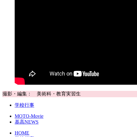
撮影・編集： 美術科・教育実習生
学校行事
MOTO-Movie
基高NEWS
HOME