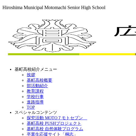
Hiroshima Municipal Motomachi Senior High School
基町高校紹介メニュー
挨拶
基町高校概要
部活動紹介
教育課程
学校行事
進路指導
TOP
スペシャルコンテンツ
探究活動 MOTO７モトセブン
基町高校 PUSHプロジェクト
基町高校 自然体験プログラム
卒業生応援サイト「桐志」