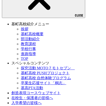
CLOSE
基町高校紹介メニュー
挨拶
基町高校概要
部活動紹介
教育課程
学校行事
進路指導
TOP
スペシャルコンテンツ
探究活動 MOTO７モトセブン
基町高校 PUSHプロジェクト
基町高校 自然体験プログラム
卒業生応援サイト「桐志」
基高PTA活動
創造表現コースウェブサイト
在校生・保護者の皆様へ
入学希望の皆様へ