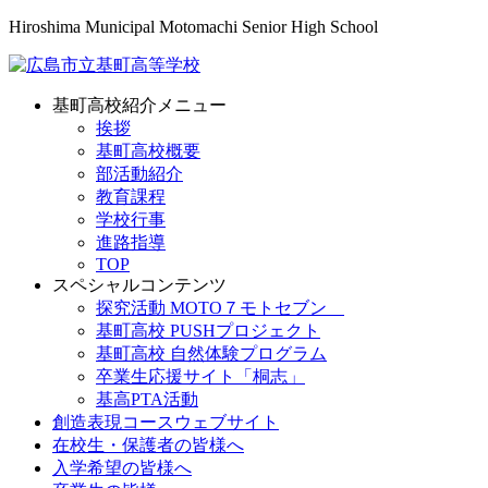
Hiroshima Municipal Motomachi Senior High School
基町高校紹介メニュー
挨拶
基町高校概要
部活動紹介
教育課程
学校行事
進路指導
TOP
スペシャルコンテンツ
探究活動 MOTO７モトセブン
基町高校 PUSHプロジェクト
基町高校 自然体験プログラム
卒業生応援サイト「桐志」
基高PTA活動
創造表現コースウェブサイト
在校生・保護者の皆様へ
入学希望の皆様へ