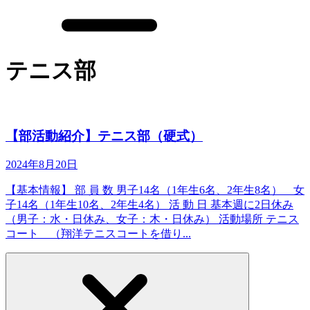
テニス部
【部活動紹介】テニス部（硬式）
2024年8月20日
【基本情報】 部 員 数 男子14名（1年生6名、2年生8名） 女
子14名（1年生10名、2年生4名） 活 動 日 基本週に2日休み
（男子：水・日休み、女子：木・日休み） 活動場所 テニス
コート （翔洋テニスコートを借り...