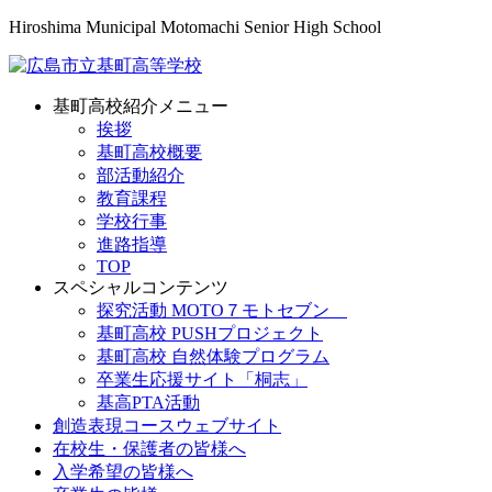
Hiroshima Municipal Motomachi Senior High School
基町高校紹介メニュー
挨拶
基町高校概要
部活動紹介
教育課程
学校行事
進路指導
TOP
スペシャルコンテンツ
探究活動 MOTO７モトセブン
基町高校 PUSHプロジェクト
基町高校 自然体験プログラム
卒業生応援サイト「桐志」
基高PTA活動
創造表現コースウェブサイト
在校生・保護者の皆様へ
入学希望の皆様へ