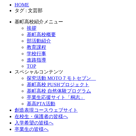
HOME
タグ : 文芸部
基町高校紹介メニュー
挨拶
基町高校概要
部活動紹介
教育課程
学校行事
進路指導
TOP
スペシャルコンテンツ
探究活動 MOTO７モトセブン
基町高校 PUSHプロジェクト
基町高校 自然体験プログラム
卒業生応援サイト「桐志」
基高PTA活動
創造表現コースウェブサイト
在校生・保護者の皆様へ
入学希望の皆様へ
卒業生の皆様へ