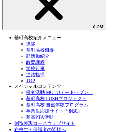
CLOSE
基町高校紹介メニュー
挨拶
基町高校概要
部活動紹介
教育課程
学校行事
進路指導
TOP
スペシャルコンテンツ
探究活動 MOTO７モトセブン
基町高校 PUSHプロジェクト
基町高校 自然体験プログラム
卒業生応援サイト「桐志」
基高PTA活動
創造表現コースウェブサイト
在校生・保護者の皆様へ