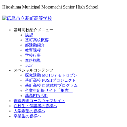
Hiroshima Municipal Motomachi Senior High School
基町高校紹介メニュー
挨拶
基町高校概要
部活動紹介
教育課程
学校行事
進路指導
TOP
スペシャルコンテンツ
探究活動 MOTO７モトセブン
基町高校 PUSHプロジェクト
基町高校 自然体験プログラム
卒業生応援サイト「桐志」
基高PTA活動
創造表現コースウェブサイト
在校生・保護者の皆様へ
入学希望の皆様へ
卒業生の皆様へ