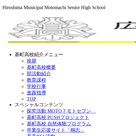
Hiroshima Municipal Motomachi Senior High School
基町高校紹介メニュー
挨拶
基町高校概要
部活動紹介
教育課程
学校行事
進路指導
TOP
スペシャルコンテンツ
探究活動 MOTO７モトセブン
基町高校 PUSHプロジェクト
基町高校 自然体験プログラム
卒業生応援サイト「桐志」