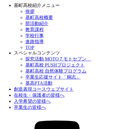
基町高校紹介メニュー
挨拶
基町高校概要
部活動紹介
教育課程
学校行事
進路指導
TOP
スペシャルコンテンツ
探究活動 MOTO７モトセブン
基町高校 PUSHプロジェクト
基町高校 自然体験プログラム
卒業生応援サイト「桐志」
基高PTA活動
創造表現コースウェブサイト
在校生・保護者の皆様へ
入学希望の皆様へ
卒業生の皆様へ