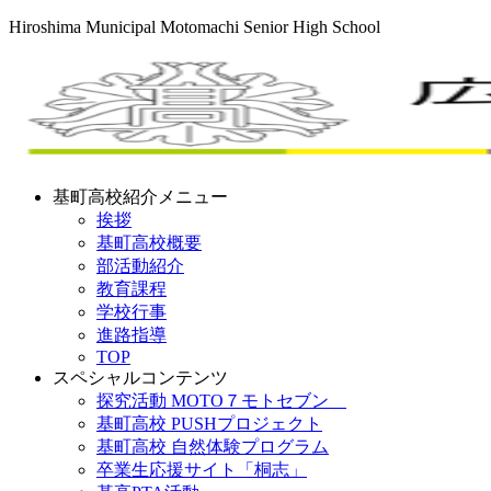
Hiroshima Municipal Motomachi Senior High School
基町高校紹介メニュー
挨拶
基町高校概要
部活動紹介
教育課程
学校行事
進路指導
TOP
スペシャルコンテンツ
探究活動 MOTO７モトセブン
基町高校 PUSHプロジェクト
基町高校 自然体験プログラム
卒業生応援サイト「桐志」