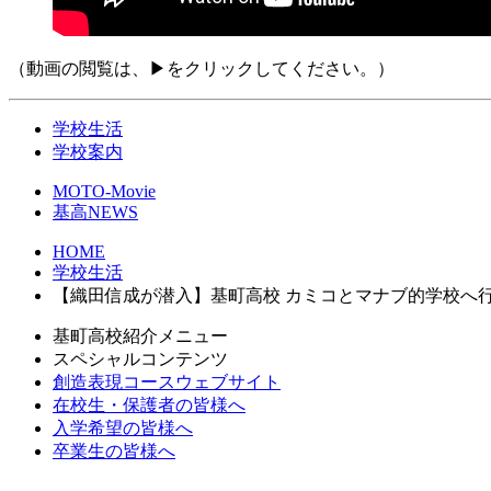
（動画の閲覧は、
▶︎
をクリックしてください。）
学校生活
学校案内
MOTO-Movie
基高NEWS
HOME
学校生活
【織田信成が潜入】基町高校 カミコとマナブ的学校へ行
基町高校紹介メニュー
スペシャルコンテンツ
創造表現コースウェブサイト
在校生・保護者の皆様へ
入学希望の皆様へ
卒業生の皆様へ