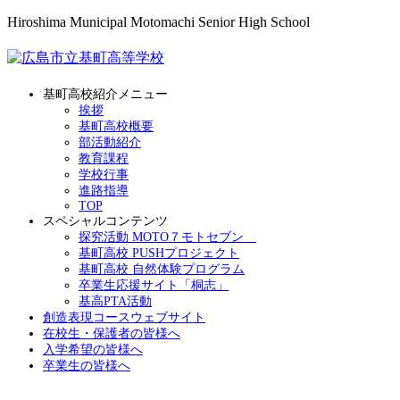
Hiroshima Municipal Motomachi Senior High School
基町高校紹介メニュー
挨拶
基町高校概要
部活動紹介
教育課程
学校行事
進路指導
TOP
スペシャルコンテンツ
探究活動 MOTO７モトセブン
基町高校 PUSHプロジェクト
基町高校 自然体験プログラム
卒業生応援サイト「桐志」
基高PTA活動
創造表現コースウェブサイト
在校生・保護者の皆様へ
入学希望の皆様へ
卒業生の皆様へ