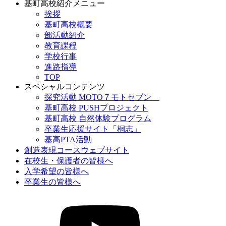
基町高校紹介メニュー
挨拶
基町高校概要
部活動紹介
教育課程
学校行事
進路指導
TOP
スペシャルコンテンツ
探究活動 MOTO７モトセブン
基町高校 PUSHプロジェクト
基町高校 自然体験プログラム
卒業生応援サイト「桐志」
基高PTA活動
創造表現コースウェブサイト
在校生・保護者の皆様へ
入学希望の皆様へ
卒業生の皆様へ