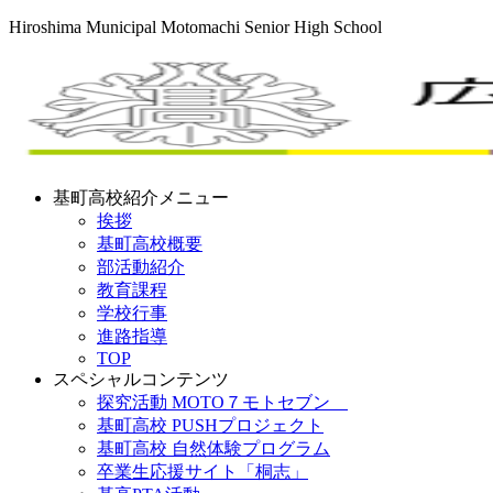
Hiroshima Municipal Motomachi Senior High School
基町高校紹介メニュー
挨拶
基町高校概要
部活動紹介
教育課程
学校行事
進路指導
TOP
スペシャルコンテンツ
探究活動 MOTO７モトセブン
基町高校 PUSHプロジェクト
基町高校 自然体験プログラム
卒業生応援サイト「桐志」