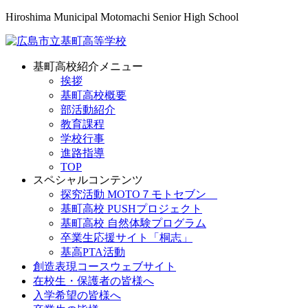
Hiroshima Municipal Motomachi Senior High School
基町高校紹介メニュー
挨拶
基町高校概要
部活動紹介
教育課程
学校行事
進路指導
TOP
スペシャルコンテンツ
探究活動 MOTO７モトセブン
基町高校 PUSHプロジェクト
基町高校 自然体験プログラム
卒業生応援サイト「桐志」
基高PTA活動
創造表現コースウェブサイト
在校生・保護者の皆様へ
入学希望の皆様へ