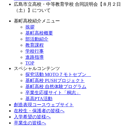
広島市立高校・中等教育学校 合同説明会【８月２日
（土）】について
基町高校紹介メニュー
挨拶
基町高校概要
部活動紹介
教育課程
学校行事
進路指導
TOP
スペシャルコンテンツ
探究活動 MOTO７モトセブン
基町高校 PUSHプロジェクト
基町高校 自然体験プログラム
卒業生応援サイト「桐志」
基高PTA活動
創造表現コースウェブサイト
在校生・保護者の皆様へ
入学希望の皆様へ
卒業生の皆様へ