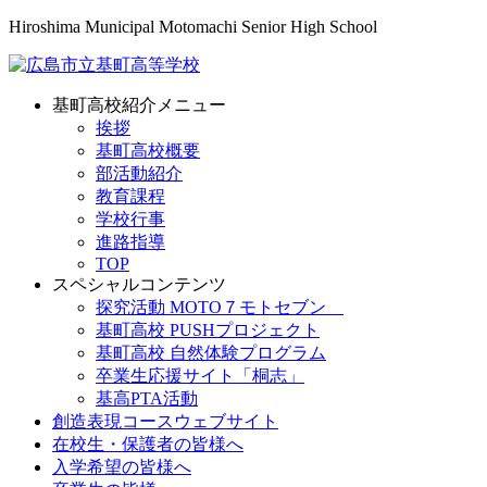
Hiroshima Municipal Motomachi Senior High School
基町高校紹介メニュー
挨拶
基町高校概要
部活動紹介
教育課程
学校行事
進路指導
TOP
スペシャルコンテンツ
探究活動 MOTO７モトセブン
基町高校 PUSHプロジェクト
基町高校 自然体験プログラム
卒業生応援サイト「桐志」
基高PTA活動
創造表現コースウェブサイト
在校生・保護者の皆様へ
入学希望の皆様へ